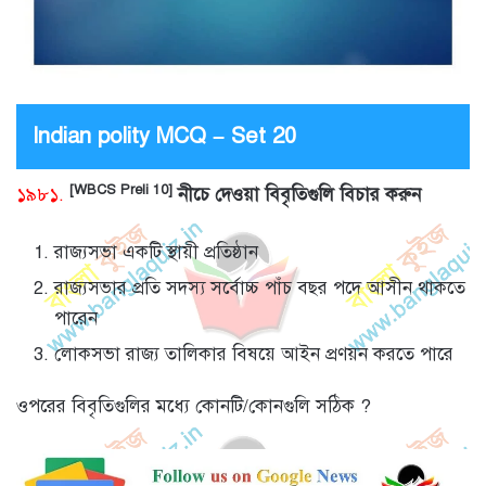
Indian polity MCQ – Set 20
[WBCS Preli 10]
১৯৮১.
নীচে দেওয়া বিবৃতিগুলি বিচার করুন
রাজ্যসভা একটি স্থায়ী প্রতিষ্ঠান
রাজ্যসভার প্রতি সদস্য সর্বোচ্চ পাঁচ বছর পদে আসীন থাকতে
পারেন
লোকসভা রাজ্য তালিকার বিষয়ে আইন প্রণয়ন করতে পারে
ওপরের বিবৃতিগুলির মধ্যে কোনটি/কোনগুলি সঠিক ?