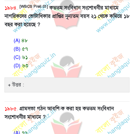
[WBCS Preli 01]
১৯৮৪.
কততম সংবিধান সংশোধনীর মাধ্যমে
নাগরিকদের ভোটাধিকার প্রাপ্তির নূন্যতম বয়স ২১ থেকে কমিয়ে ১৮
বছর করা হয়েছে ?
(A)
৪৮
(B)
৫৭
(C)
৬১
(D)
৬৩
উত্তর :
১৯৮৫.
গ্রামসভা গঠন আবশ্যিক করা হয় কততম সংবিধান
সংশোধনীর মাধ্যমে ?
(A)
৭১