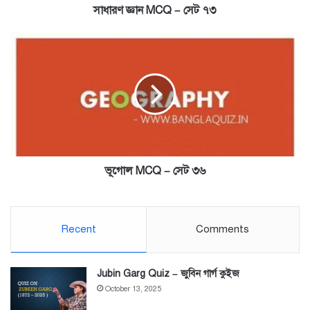
সাধারণ জ্ঞান MCQ – সেট ৭৩
ভূগোল
MCQ
–
সেট
৩৬
ভূগোল MCQ – সেট ৩৬
Recent
Comments
Jubin Garg Quiz – জুবিন গার্গ কুইজ
October 13, 2025