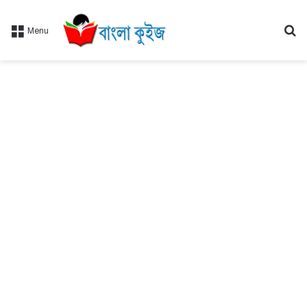
Se
Menu