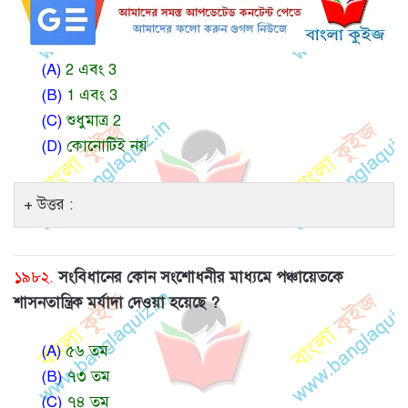
(A)
2 এবং 3
(B)
1 এবং 3
(C)
শুধুমাত্র 2
(D)
কোনোটিই নয়
উত্তর :
১৯৮২.
সংবিধানের কোন সংশোধনীর মাধ্যমে পঞ্চায়েতকে
শাসনতান্ত্রিক মর্যাদা দেওয়া হয়েছে ?
(A)
৫৬ তম
(B)
৭৩ তম
(C)
৭৪ তম