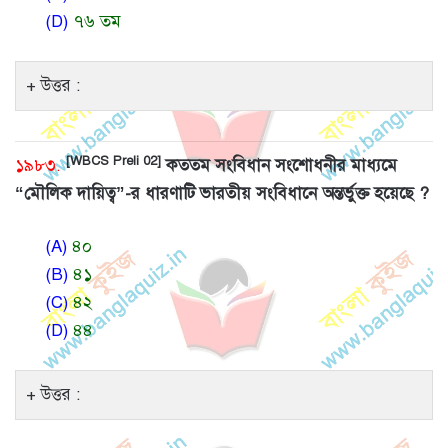
(D)
৭৬ তম
উত্তর :
[WBCS Preli 02]
১৯৮৩.
কততম সংবিধান সংশোধনীর মাধ্যমে
“মৌলিক দায়িত্ব”-র ধারণাটি ভারতীয় সংবিধানে অন্তর্ভুক্ত হয়েছে ?
(A)
৪০
(B)
৪১
(C)
৪২
(D)
৪৪
উত্তর :