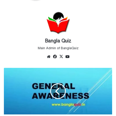
Bangla Quiz
Main Admin of BanglaQuiz
Website
Facebook
X
YouTube
সাধারণ
জ্ঞান
MCQ
–
সেট
৭৩