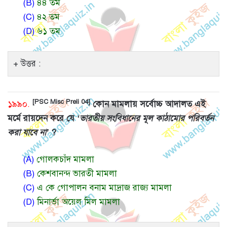
(B)
৪৪ তম
(C)
৪২ তম
(D)
৬১ তম
উত্তর :
[PSC Misc Preli 04]
১৯৯০.
কোন মামলায় সর্বোচ্চ আদালত এই
মর্মে রায়দেন করে যে
‘ভারতীয় সংবিধানের মূল কাঠামোর পরিবর্তন
করা যাবে না’
?
(A)
গোলকচাঁদ মামলা
(B)
কেশবানন্দ ভারতী মামলা
(C)
এ কে গোপালন বনাম মাদ্রাজ রাজ্য মামলা
(D)
মিনার্ভা অয়েল মিল মামলা