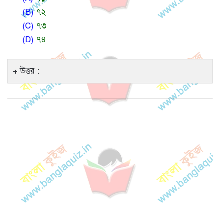
(B)
৭২
(C)
৭৩
(D)
৭৪
উত্তর :