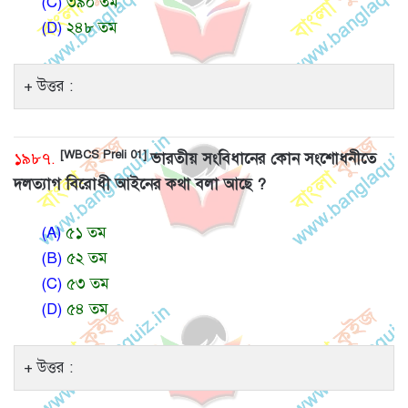
(C)
৩৯০ তম
(D)
২৪৮ তম
উত্তর :
[WBCS Preli 01]
১৯৮৭.
ভারতীয় সংবিধানের কোন সংশোধনীতে
দলত্যাগ বিরোধী আইনের কথা বলা আছে ?
(A)
৫১ তম
(B)
৫২ তম
(C)
৫৩ তম
(D)
৫৪ তম
উত্তর :