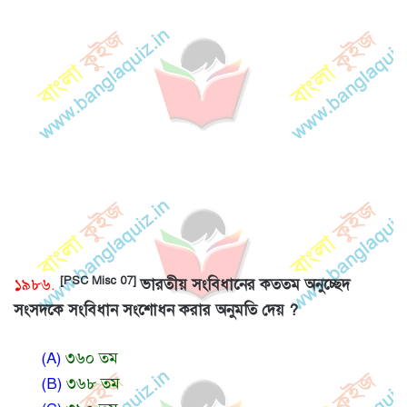
[PSC Misc 07]
১৯৮৬.
ভারতীয় সংবিধানের কততম অনুচ্ছেদ
সংসদকে সংবিধান সংশোধন করার অনুমতি দেয় ?
(A)
৩৬০ তম
(B)
৩৬৮ তম