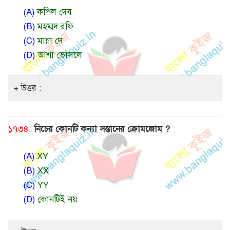
(A)
কপিল দেব
(B)
মহম্মদ রফি
(C)
মান্না দে
(D)
আশা ভোঁসলে
উত্তর :
১৭৩৪.
নিচের কোনটি কন্যা সন্তানের ক্রোমজোম ?
(A)
XY
(B)
XX
(C)
YY
(D)
কোনটিই নয়