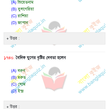
(A)
ভিয়েতনাম
(B)
বুলগেরিয়া
(C)
রাশিয়া
(D)
জাপান
উত্তর :
১৭৪০.
বৈদিক যুগের বৃষ্টির দেবতা হলেন
(A)
বরুণ
(B)
মরুত
(C)
সোম
(D)
ইন্দ্র
উত্তর :