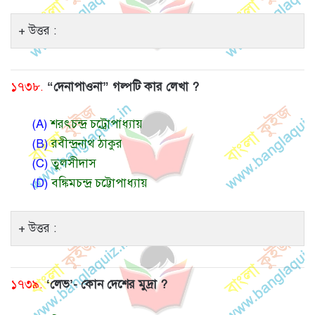
উত্তর :
১৭৩৮.
“দেনাপাওনা” গল্পটি কার লেখা ?
(A)
শরৎচন্দ্র চট্রোপাধ্যায়
(B)
রবীন্দ্রনাথ ঠাকুর
(C)
তুলসীদাস
(D)
বঙ্কিমচন্দ্র চট্টোপাধ্যায়
উত্তর :
১৭৩৯.
‘লেভ’- কোন দেশের মুদ্রা ?