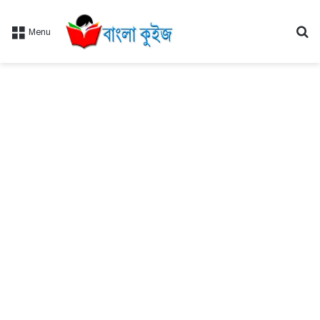
Se
Menu