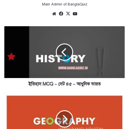
Main Admin of BanglaQuiz
Website
Facebook
X
YouTube
ইতিহাস
MCQ
–
সেট
৪৫
–
আধুনিক
ভারত
ইতিহাস MCQ – সেট ৪৫ – আধুনিক ভারত
ভূগোল
MCQ
–
সেট
৩৩