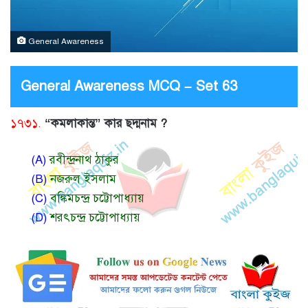
General Awareness
General Awareness MCQ – Set 63
১৭৩১.
“কমলাকান্ত” কার ছদ্মনাম ?
(A)
রবীন্দ্রনাথ ঠাকুর
(B)
নজরুল ইসলাম
(C)
বঙ্কিমচন্দ্র চট্টোপাধ্যায়
(D)
শরৎচন্দ্র চট্টোপাধ্যায়