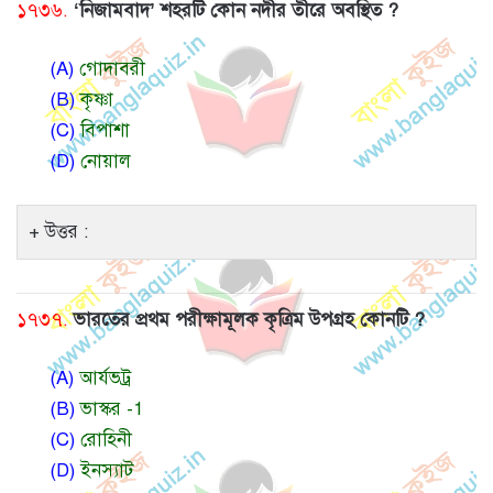
১৭৩৬.
‘নিজামবাদ’ শহরটি কোন নদীর তীরে অবস্থিত ?
(A)
গোদাবরী
(B)
কৃষ্ণা
(C)
বিপাশা
(D)
নোয়াল
উত্তর :
১৭৩৭.
ভারতের প্রথম পরীক্ষামূলক কৃত্রিম উপগ্রহ কোনটি ?
(A)
আর্যভট্র
(B)
ভাস্কর -1
(C)
রোহিনী
(D)
ইনস্যাট