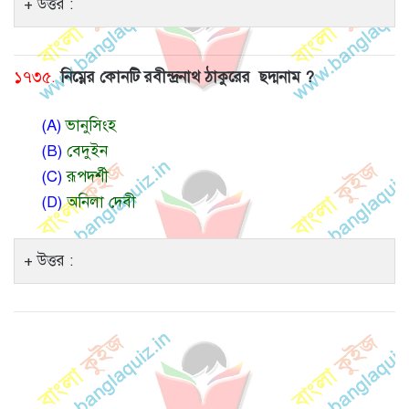
উত্তর :
১৭৩৫.
নিম্নের কোনটি রবীন্দ্রনাথ ঠাকুরের ছদ্মনাম ?
(A)
ভানুসিংহ
(B)
বেদুইন
(C)
রূপদর্শী
(D)
অনিলা দেবী
উত্তর :