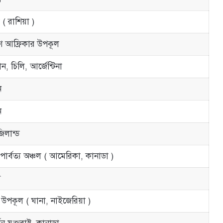
রা ( রাশিয়া )
িণ আফ্রিকার উপকূল
ন, চিলি, আর্জেন্টিনা
ন
ন
িলান্ড
পার্বত্য অঞ্চল ( আমেরিকা, কানাডা )
স
 উপকূল ( ঘানা, নাইজেরিয়া )