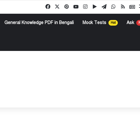
Facebook
X
Pinterest
YouTube
Instagram
Google Play
Telegram
WhatsApp
RSS
G
General Knowledge PDF in Bengali
Mock Tests
Ask
Hot