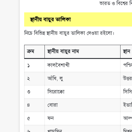
ভারত ও বিশ্বের বি
স্থানীয় বায়ুর তালিকা
নিচে বিভিন্ন স্থানীয় বায়ুর তালিকা দেওয়া রইলো।
ক্রম
স্থানীয় বায়ুর নাম
স্থান
১
কালবৈশাখী
পশ্চ
২
আঁধি, লু
উত্ত
৩
সিরোক্কো
সিসি
৪
বোরা
ইতা
৫
ফন
আল্প
৬
খামসিন
মিশ