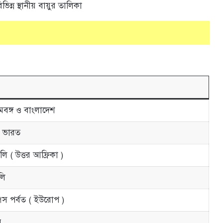
ভিন্ন স্থানীয় বায়ুর তালিকা
িমবঙ্গ ও বাংলাদেশ
র ভারত
লি ( উত্তর আফ্রিকা )
লি
স পর্বত ( ইউরোপ )
র