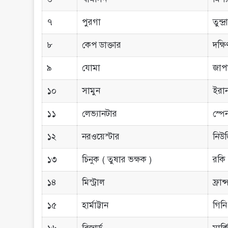
৭
পুরগা
তুন্দ্
৮
কেপ ডাক্তার
দক্ষ
৯
যোমা
জাপা
১০
সামুন
ইরা
১১
লেভ্যানটার
স্পে
১২
নরওয়েস্টার
নিউজ
১৩
চিনুক ( তুষার ভক্ষক )
রকি 
১৪
মিস্ট্রাল
ফ্রান্
১৫
হার্মাট্টান
গিনি