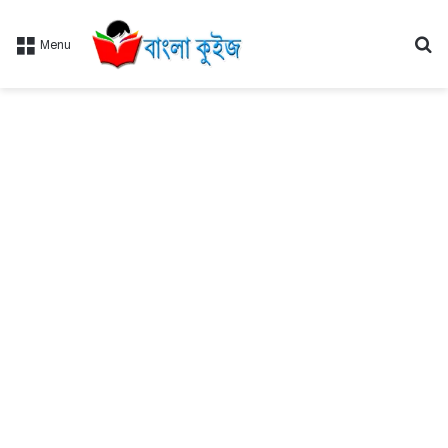
Se
Menu