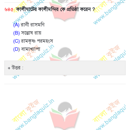
৬৪৫.
কালীঘাটের কালীমন্দির কে প্রতিষ্ঠা করেন ?
(A)
রানী রাসমণি
(B)
সন্তোষ রায়
(C)
রামকৃষ্ণ পরমহংস
(D
) বামাখ্যাপা
উত্তর :