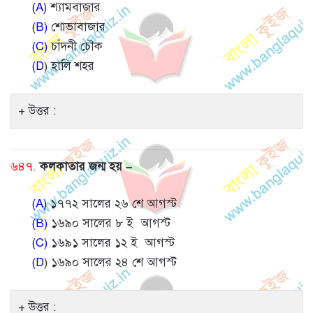
(A)
শ্যামবাজার
(B)
শোভাবাজার
(C)
চাঁদনী চৌক
(D
) হালি শহর
উত্তর :
৬৪৭.
কলকাতার জন্ম হয় –
(A)
১৭৭২ সালের ২৬ শে আগস্ট
(B)
১৬৯০ সালের ৮ ই আগস্ট
(C)
১৬৯১ সালের ১২ ই আগস্ট
(D
) ১৬৯০ সালের ২৪ শে আগস্ট
উত্তর :