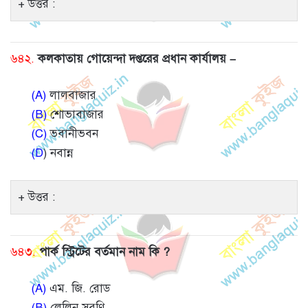
উত্তর :
৬৪২.
কলকাতায় গোয়েন্দা দপ্তরের প্রধান কার্যালয় –
(A)
লালবাজার
(B)
শোভাবাজার
(C)
ভবানীভবন
(D
) নবান্ন
উত্তর :
৬৪৩.
পার্ক স্ট্রিটের বর্তমান নাম কি ?
(A)
এম. জি. রোড
(B)
লেলিন সরণি