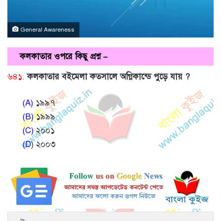
General Awareness
কলকাতার ওপরে কিছু প্রশ্ন –
৬৪১.
কলকাতার বইমেলা কতসালে অগ্নিকান্ডে পুড়ে যায় ?
(A)
১৯৯৭
(B)
১৯৯৯
(C)
২০০১
(D
) ২০০৩