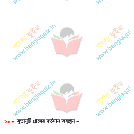
৬৪৬.
সুতানুটি গ্রামের বর্তমান অবস্থান –