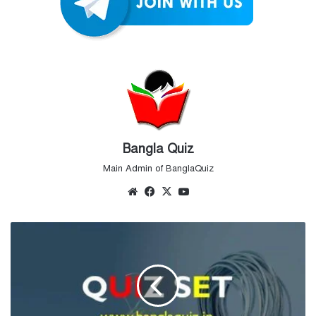
Bangla Quiz
Main Admin of BanglaQuiz
Website
Facebook
X
YouTube
বাংলা
কুইজ
–
সেট
৭৮