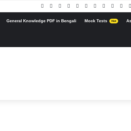
Facebook
X
Pinterest
YouTube
Instagram
Google Play
Telegram
WhatsApp
RSS
Goo
General Knowledge PDF in Bengali
Mock Tests
A
Hot
h