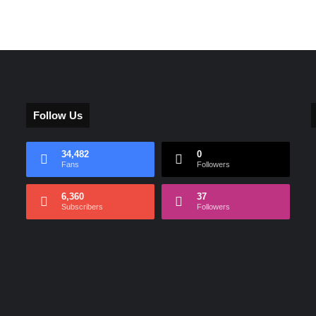
Follow Us
34,482
0
Fans
Followers
6,360
37
Subscribers
Followers