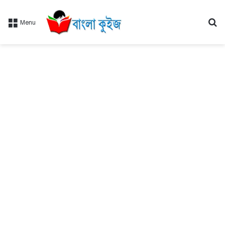
Se
Menu