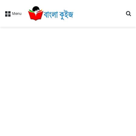
Se
Menu