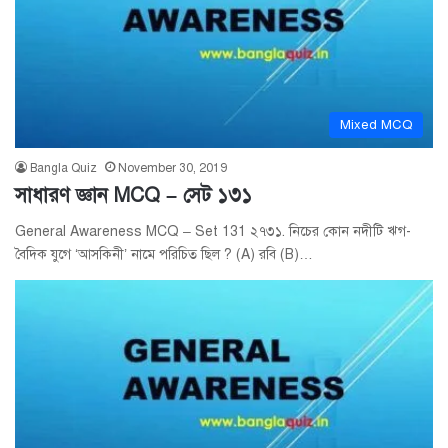
Mixed MCQ
Bangla Quiz
November 30, 2019
সাধারণ জ্ঞান MCQ – সেট ১৩১
General Awareness MCQ – Set 131 ২৭৩১. নিচের কোন নদীটি ঋগ-
বৈদিক যুগে ‘আসকিনী’ নামে পরিচিত ছিল ? (A) রবি (B)…