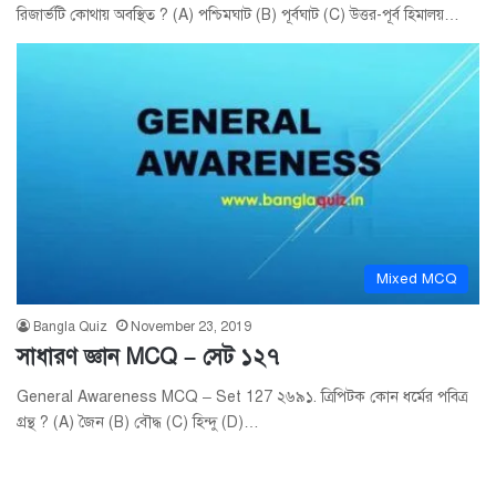
রিজার্ভটি কোথায় অবস্থিত ? (A) পশ্চিমঘাট (B) পূর্বঘাট (C) উত্তর-পূর্ব হিমালয়…
Mixed MCQ
Bangla Quiz
November 23, 2019
সাধারণ জ্ঞান MCQ – সেট ১২৭
General Awareness MCQ – Set 127 ২৬৯১. ত্রিপিটক কোন ধর্মের পবিত্র
গ্রন্থ ? (A) জৈন (B) বৌদ্ধ (C) হিন্দু (D)…