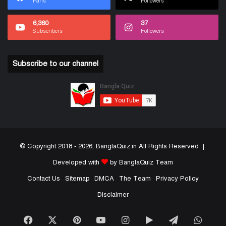
Fans
Followers
6,360
37
Subscribers
Followers
Subscribe to our channel
© Copyright 2018 - 2026, BanglaQuiz.in All Rights Reserved |
Developed with
by BanglaQuiz Team
Contact Us
Sitemap
DMCA
The Team
Privacy Policy
Disclaimer
Facebook
X
Pinterest
YouTube
Instagram
Google
Telegram
What