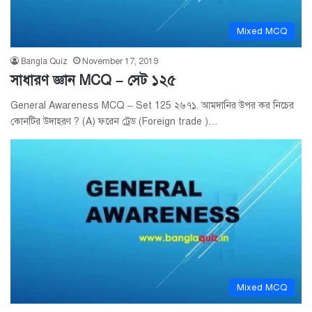
Mixed MCQ
Bangla Quiz
November 17, 2019
সাধারণ জ্ঞান MCQ – সেট ১২৫
General Awareness MCQ – Set 125 ২৬৭১. আমদানির উপর কর নিচের
কোনটির উদাহরণ ? (A) ফরেন ট্রেড (Foreign trade )…
Mixed MCQ