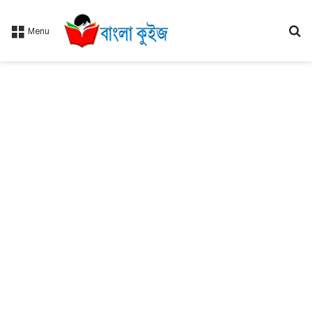
Se
Menu