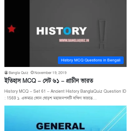
History MCQ Questions in Bengali
Bangla Quiz
November 19, 2019
ইতিহাস MCQ – সেট ৬১ – প্রাচীন ভারত
History MCQ – Set 61 – Ancient History BanglaQuiz Question ID
: 1569 ১. একমাত্র কোন ষোড়শ মহাজনপদটি দক্ষিণ ভারতে…