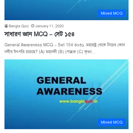
Mixed MCQ
Bangla Quiz
January 11, 2020
সাধারণ জ্ঞান MCQ – সেট ১৫৪
General Awareness MCQ – Set 154 ৩০৩১. মহারাষ্ট্র থেকে নিচের কোন
নদীর উৎপত্তি হয়েছে? (A) মহানদী (B) পেন্নেরু (C) কৃষ্ণা…
Mixed MCQ