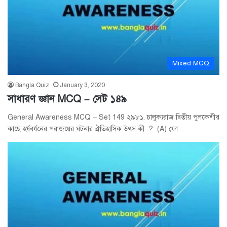
Mixed MCQ
Bangla Quiz
January 3, 2020
সাধারণ জ্ঞান MCQ – সেট ১৪৯
General Awareness MCQ – Set 149 ২৯৮১. চালুক্যরাজ দ্বিতীয় পুলকেশীর
কাছে হর্ষবর্ধনের পরাজয়ের ঘটনার ঐতিহাসিক উৎস কী ? (A) ফো…