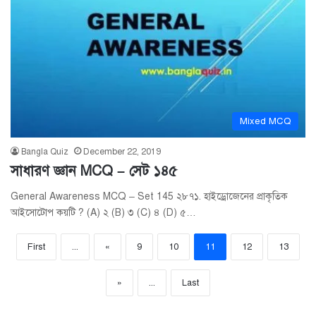
Mixed MCQ
Bangla Quiz
December 22, 2019
সাধারণ জ্ঞান MCQ – সেট ১৪৫
General Awareness MCQ – Set 145 ২৮৭১. হাইড্রোজেনের প্রাকৃতিক
আইসোটোপ কয়টি ? (A) ২ (B) ৩ (C) ৪ (D) ৫…
First
...
«
9
10
11
12
13
»
...
Last