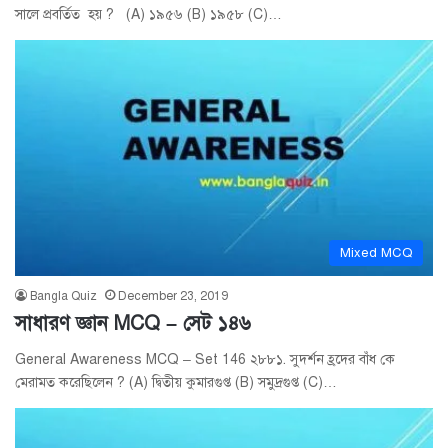
সালে প্রবর্তিত হয় ? (A) ১৯৫৬ (B) ১৯৫৮ (C)…
Mixed MCQ
Bangla Quiz
December 23, 2019
সাধারণ জ্ঞান MCQ – সেট ১৪৬
General Awareness MCQ – Set 146 ২৮৮১. সুদর্শন হ্রদের বাঁধ কে
মেরামত করেছিলেন ? (A) দ্বিতীয় কুমারগুপ্ত (B) সমুদ্রগুপ্ত (C)…