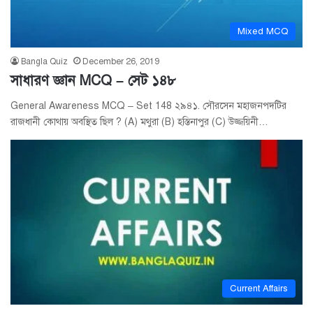
Mixed MCQ
Bangla Quiz
December 26, 2019
সাধারণ জ্ঞান MCQ – সেট ১৪৮
General Awareness MCQ – Set 148 ২৯৪১. সৌরসেন মহাজনপদটির
রাজধানী কোথায় অবস্থিত ছিল ? (A) মথুরা (B) হস্তিনাপুর (C) উজ্জয়িনী…
Current Affairs