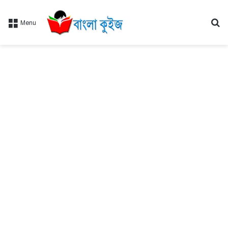
Se
Menu