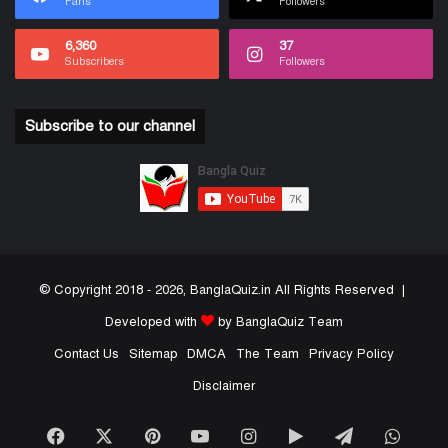
Fans
Followers
6,360
37
Subscribers
Followers
Subscribe to our channel
© Copyright 2018 - 2026, BanglaQuiz.in All Rights Reserved |
Developed with
by BanglaQuiz Team
Contact Us
Sitemap
DMCA
The Team
Privacy Policy
Disclaimer
Facebook
X
Pinterest
YouTube
Instagram
Google
Telegram
What