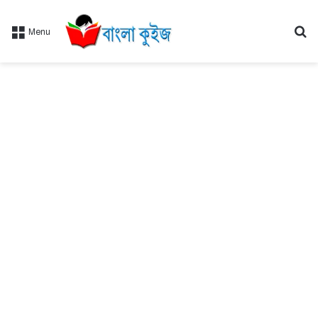
Se
Menu