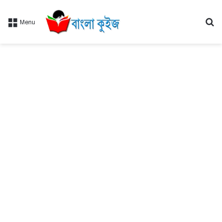
Se
Menu