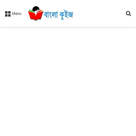
Se
Menu