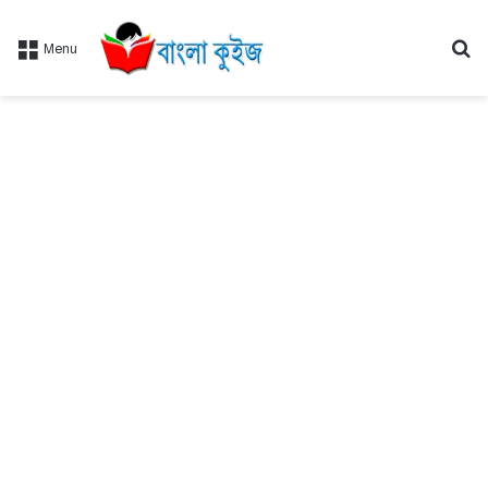
Se
Menu