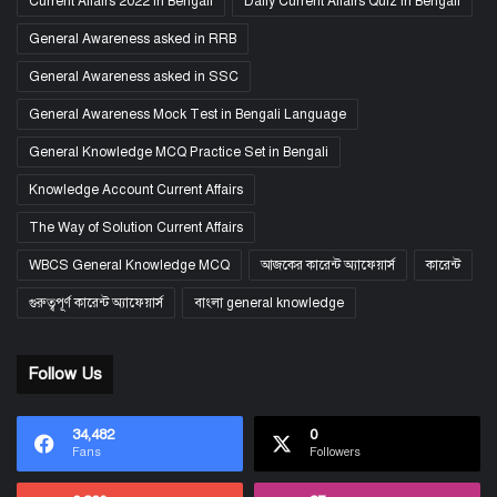
Current Affairs 2022 in Bengali
Daily Current Affairs Quiz in Bengali
General Awareness asked in RRB
General Awareness asked in SSC
General Awareness Mock Test in Bengali Language
General Knowledge MCQ Practice Set in Bengali
Knowledge Account Current Affairs
The Way of Solution Current Affairs
WBCS General Knowledge MCQ
আজকের কারেন্ট অ্যাফেয়ার্স
কারেন্ট
গুরুত্বপূর্ণ কারেন্ট অ্যাফেয়ার্স
বাংলা general knowledge
Follow Us
34,482
0
Fans
Followers