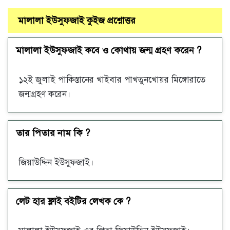
মালালা ইউসুফজাই কুইজ প্রশ্নোত্তর
মালালা ইউসুফজাই কবে ও কোথায় জন্ম গ্রহণ করেন ?
১২ই জুলাই পাকিস্তানের খাইবার পাখতুনখোয়র মিঙ্গোরাতে
জন্মগ্রহণ করেন।
তার পিতার নাম কি ?
জিয়াউদ্দিন ইউসুফজাই।
লেট হার ফ্লাই বইটির লেখক কে ?