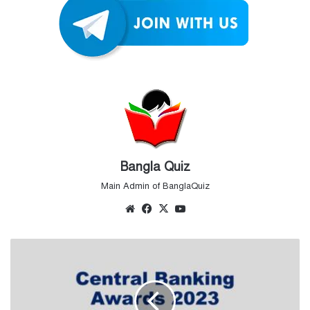
Bangla Quiz
Main Admin of BanglaQuiz
Website
Facebook
X
YouTube
Central
Banking
Awards
2023
-