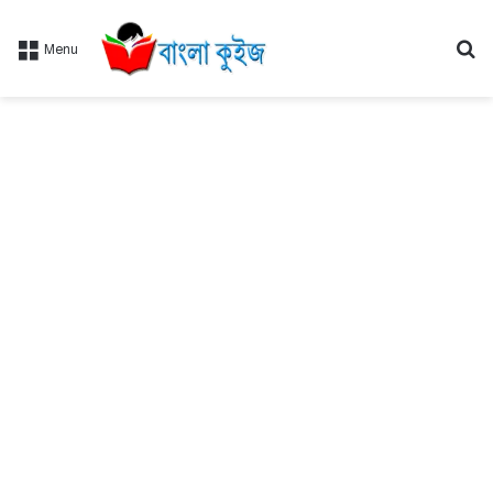
Se
Menu