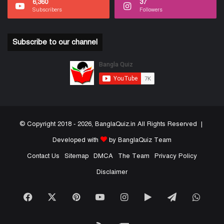
6,360
37
Subscribers
Followers
Subscribe to our channel
© Copyright 2018 - 2026, BanglaQuiz.in All Rights Reserved |
Developed with
by BanglaQuiz Team
Contact Us
Sitemap
DMCA
The Team
Privacy Policy
Disclaimer
Facebook
X
Pinterest
YouTube
Instagram
Google
Telegram
What
Play