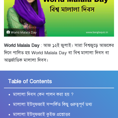
World Malala Day
World Malala Day
: আজ ১২ই জুলাই। সারা বিশ্বজুড়ে আজকের
দিনে পালিত হয় World Malala Day বা বিশ্ব মালালা দিবস বা
আন্তর্জাতিক মালালা দিবস।
Table of Contents
মালালা দিবস কেন পালন করা হয় ?
মালালা ইউসুফজাই সম্পর্কিত কিছু গুরুত্বপূর্ণ তথ্য
মালালা ইউসুফজাই কুইজ প্রশ্নোত্তর