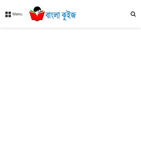
Se
Menu