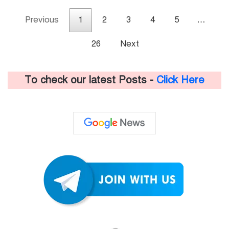
Previous
1
2
3
4
5
…
26
Next
To check our latest Posts -
Click Here