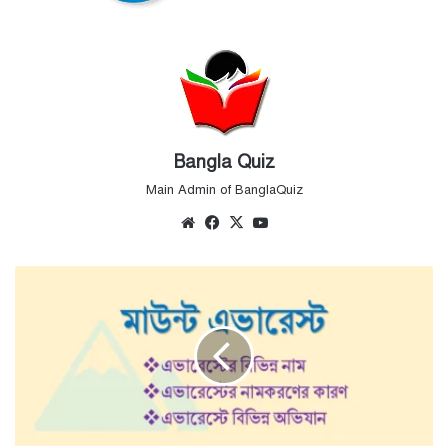
Bangla Quiz
Main Admin of BanglaQuiz
Website
Facebook
X
YouTube
মাউন্ট
এভারেস্ট
-
Mount
Everest
-
এভারেস্ট
পর্বত