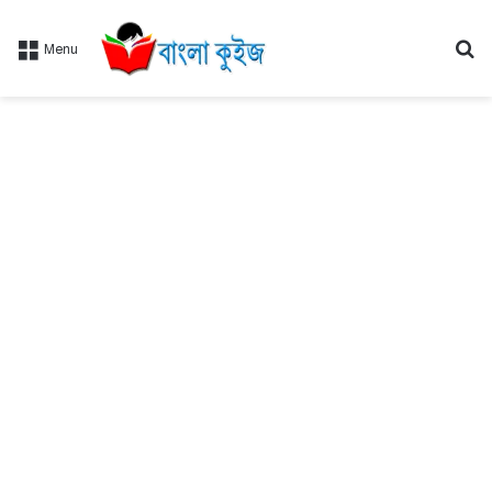
Se
Menu