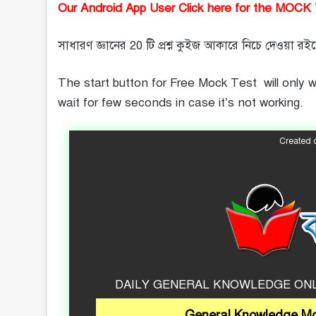
Our Android App User Click here for the MOCK
সাধারণ জ্ঞানের 20 টি প্রশ্ন কুইজ আকারে নিচে দেওয়া 
The start button for Free Mock Test will only 
wait for few seconds in case it’s not working.
Created
DAILY GENERAL KNOWLEDGE ONLI
General Knowledge Mo