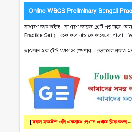
Online WBCS Preliminary Bengali Prac
সাধারণ জ্ঞান কুইজ | সাধারণ জ্ঞানের 20টি প্রশ্ন নিয়
Practice Set ) । চেক করে নাও কে কতগুলো পারো ।
আজকের মক টেস্ট WBCS স্পেশাল । জেনারেল নলেজ মকটে
[
সকল মকটেস্ট গুলি একসাথে দেখতে এখানে ক্লিক করুন
–