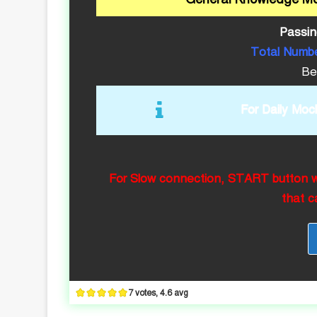
Passin
Total Numbe
Be
For Daily Moc
For Slow connection, START button wil
that c
7 votes, 4.6 avg