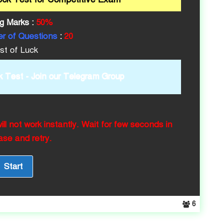
g Marks :
50%
r of Questions
:
20
st of Luck
k Test -
Join our Telegram Group
l not work instantly. Wait for few seconds in
ase and retry.
6