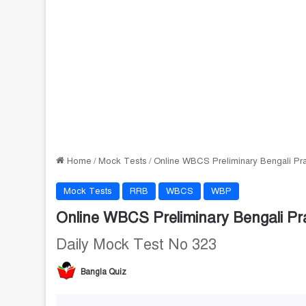
Home
/
Mock Tests
/
Online WBCS Preliminary Bengali Pra
Mock Tests
RRB
WBCS
WBP
Online WBCS Preliminary Bengali Pra
Daily Mock Test No 323
Bangla Quiz