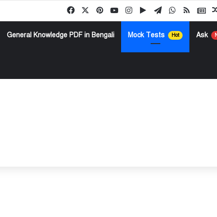
Facebook
X
Pinterest
YouTube
Instagram
Google Play
Telegram
WhatsApp
RSS
Go
General Knowledge PDF in Bengali
Mock Tests
Ask
Hot