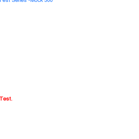
Test Series -Mock 300
 Test.