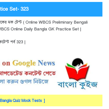
tice Set- 323
ে আজকের মক টেস্ট ( Online WBCS Preliminary Bengali
 WBCS Online Daily Bangla GK Practice Set |
স্ট পর্ব 323 |
Bangla Quiz Mock Tests ]