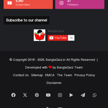
6,360
37
Subscribers
Followers
Subscribe to our channel
© Copyright 2018 - 2026, BanglaQuiz.in All Rights Reserved |
Developed with
by BanglaQuiz Team
Contact Us
Sitemap
DMCA
The Team
Privacy Policy
Disclaimer
Facebook
X
Pinterest
YouTube
Instagram
Google
Telegram
What
Play