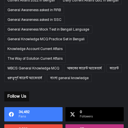
Current Affairs 2022 in Bengali
Daily Current Affairs Quiz in Bengali
General Awareness asked in RRB
General Awareness asked in SSC
General Awareness Mock Test in Bengali Language
General Knowledge MCQ Practice Set in Bengali
Knowledge Account Current Affairs
The Way of Solution Current Affairs
WBCS General Knowledge MCQ
আজকের কারেন্ট অ্যাফেয়ার্স
কারেন্ট
গুরুত্বপূর্ণ কারেন্ট অ্যাফেয়ার্স
বাংলা general knowledge
Follow Us
34,482
0
Fans
Followers