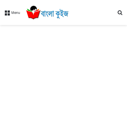
Se
Menu