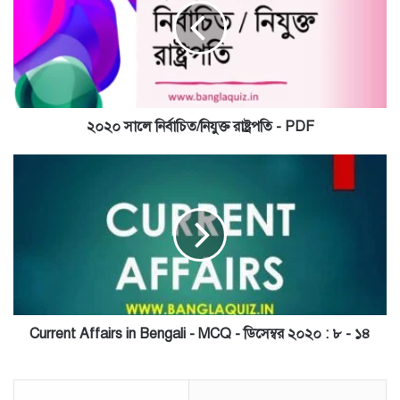
নিযুক্ত
রাষ্ট্রপতি
-
PDF
২০২০ সালে নির্বাচিত/নিযুক্ত রাষ্ট্রপতি - PDF
Current
Affairs
in
Bengali
-
MCQ
-
ডিসেম্বর
২০২০
:
Current Affairs in Bengali - MCQ - ডিসেম্বর ২০২০ : ৮ - ১৪
৮
-
১৪