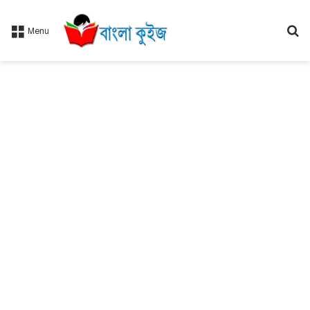
Se
Menu