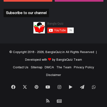
Subscribe to our channel
© Copyright 2018 - 2026, BanglaQuiz.in All Rights Reserved |
Developed with
by BanglaQuiz Team
Contact Us
Sitemap
DMCA
The Team
Privacy Policy
Disclaimer
Facebook
X
Pinterest
YouTube
Instagram
Google
Telegram
What
Play
RSS
Google