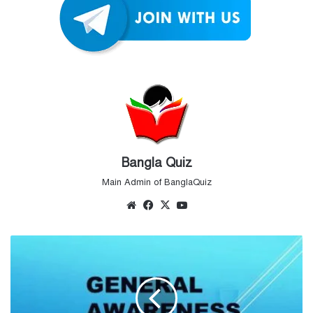
Bangla Quiz
Main Admin of BanglaQuiz
Website
Facebook
X
YouTube
সাধারণ
জ্ঞান
MCQ
–
সেট