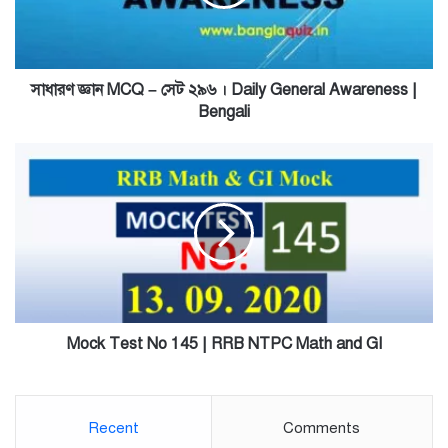
২৯৬
।
Daily
General
Awareness
সাধারণ জ্ঞান MCQ – সেট ২৯৬ । Daily General Awareness |
|
Bengali
Bengali
Mock
Test
No
145
|
RRB
NTPC
Math
and
GI
Mock Test No 145 | RRB NTPC Math and GI
Recent
Comments