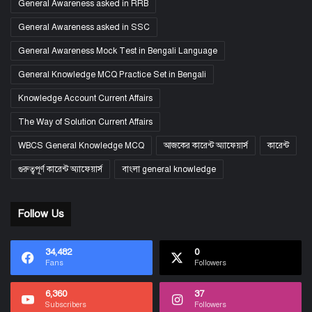
General Awareness asked in RRB
General Awareness asked in SSC
General Awareness Mock Test in Bengali Language
General Knowledge MCQ Practice Set in Bengali
Knowledge Account Current Affairs
The Way of Solution Current Affairs
WBCS General Knowledge MCQ
আজকের কারেন্ট অ্যাফেয়ার্স
কারেন্ট
গুরুত্বপূর্ণ কারেন্ট অ্যাফেয়ার্স
বাংলা general knowledge
Follow Us
34,482
0
Fans
Followers
6,360
37
Subscribers
Followers