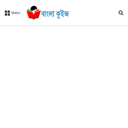
Se
Menu