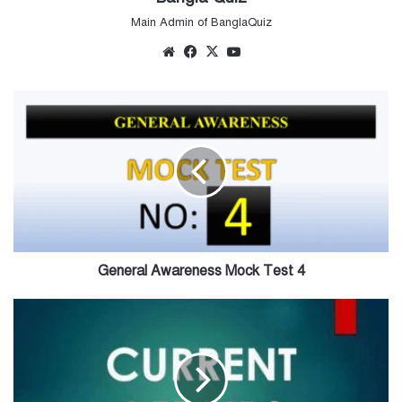
Main Admin of BanglaQuiz
Website
Facebook
X
YouTube
General
Awareness
Mock
Test
4
General Awareness Mock Test 4
সাম্প্রতিকী
-
মে
৪,
৫,
৬,