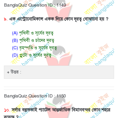
BanglaQuiz Question ID : 1149
৯.
এক এস্ট্রোনোমিকাল একক দিয়ে কোন দূরত্ব বোঝানো হয় ?
(A)
পৃথিবী ও সূর্যের দূরত্ব
(B)
পৃথিবী ও চাঁদের দূরত্ব
(C)
বৃহস্পতি ও সূর্যের দূরত্ব
(D)
প্লুটো ও সূর্যের দূরত্ব
উত্তর :
BanglaQuiz Question ID : 1150
১০.
সর্দার বল্লভভাই প্যাটেল আন্তর্জাতিক বিমানবন্দর কোন শহরে
রয়েছে ?