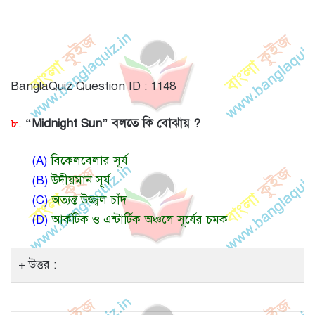
BanglaQuiz Question ID : 1148
৮.
“Midnight Sun” বলতে কি বোঝায় ?
(A)
বিকেলবেলার সূর্য
(B)
উদীয়মান সূর্য
(C)
অত্যন্ত উজ্জ্বল চাঁদ
(D)
আর্কটিক ও এন্টার্টিক অঞ্চলে সূর্যের চমক
উত্তর :