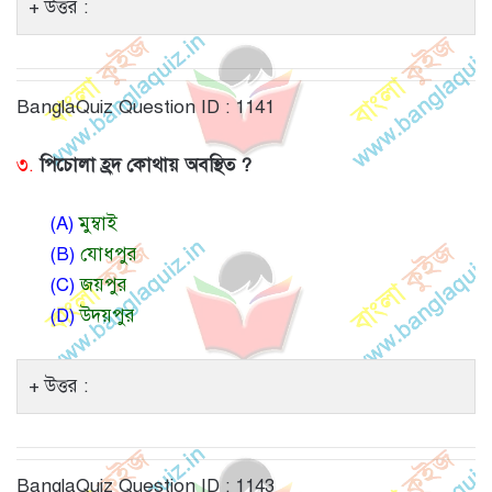
উত্তর :
BanglaQuiz Question ID : 1141
৩.
পিচোলা হ্রদ কোথায় অবস্থিত ?
(A)
মুম্বাই
(B)
যোধপুর
(C)
জয়পুর
(D)
উদয়পুর
উত্তর :
BanglaQuiz Question ID : 1143