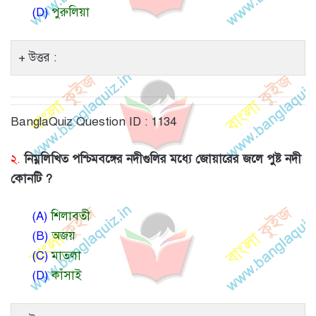
(D)
পুরুলিয়া
উত্তর :
BanglaQuiz Question ID : 1134
২.
নিম্নলিখিত পশ্চিমবঙ্গের নদীগুলির মধ্যে জোয়ারের জলে পুষ্ট নদী
কোনটি ?
(A)
শিলাবতী
(B)
অজয়
(C)
মাতলা
(D)
কাঁসাই