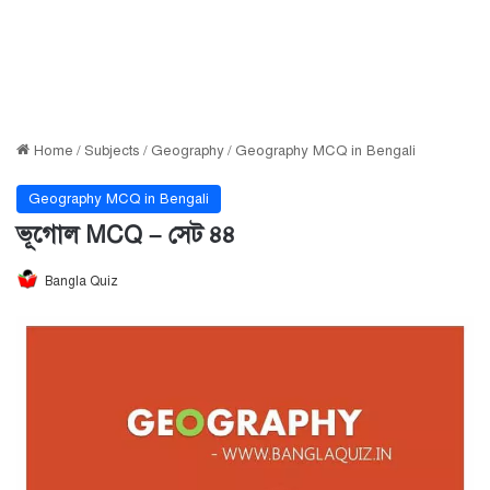
Home
/
Subjects
/
Geography
/
Geography MCQ in Bengali
Geography MCQ in Bengali
ভূগোল MCQ – সেট ৪৪
Bangla Quiz