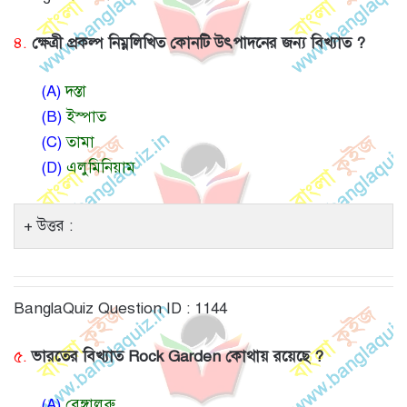
৪.
ক্ষেত্রী প্রকল্প নিম্নলিখিত কোনটি উৎপাদনের জন্য বিখ্যাত ?
(A)
দস্তা
(B)
ইস্পাত
(C)
তামা
(D)
এলুমিনিয়াম
উত্তর :
BanglaQuiz Question ID : 1144
৫.
ভারতের বিখ্যাত Rock Garden কোথায় রয়েছে ?
(A)
বেঙ্গালুরু