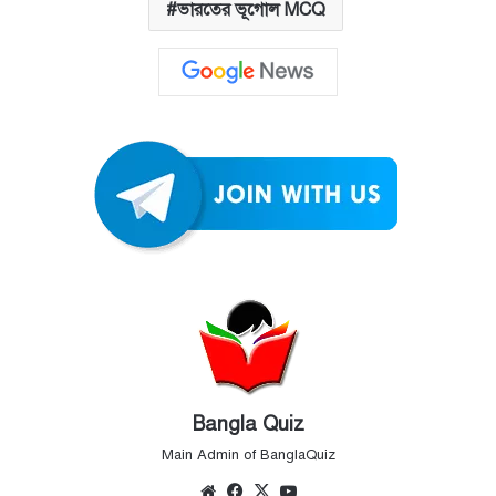
ভারতের ভূগোল MCQ
Bangla Quiz
Main Admin of BanglaQuiz
Website
Facebook
X
YouTube