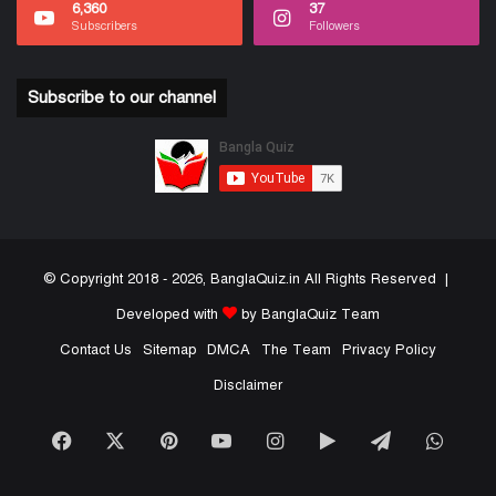
6,360
37
Subscribers
Followers
Subscribe to our channel
© Copyright 2018 - 2026, BanglaQuiz.in All Rights Reserved |
Developed with
by BanglaQuiz Team
Contact Us
Sitemap
DMCA
The Team
Privacy Policy
Disclaimer
Facebook
X
Pinterest
YouTube
Instagram
Google
Telegram
What
Play