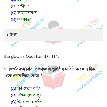
(B)
চন্ডীগড়
(C)
আহমেদাবাদ
(D)
কলকাতা
উত্তর :
BanglaQuiz Question ID : 1146
৬.
জিওসিনক্রোনাস উপগ্রহগুলি পৃথিবীর চারিদিকে কোন দিক
থেকে কোন দিকে ঘোরে ?
(A)
পূর্ব থেকে পশ্চিম
(B)
পশ্চিম থেকে পূর্ব
(C)
উত্তর থেকে দক্ষিণ