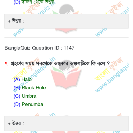
(D)
দক্ষিণ থেকে উত্তর
উত্তর :
BanglaQuiz Question ID : 1147
৭.
গ্রহণের সময় সবথেকে অন্ধকার অঞ্চলটিকে কি বলে ?
(A)
Halo
(B)
Black Hole
(C)
Umbra
(D)
Penumba
উত্তর :