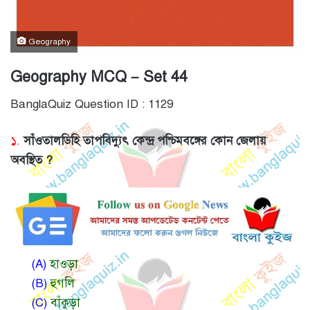
Geography
Geography MCQ – Set 44
BanglaQuiz Question ID : 1129
১.
সাঁওতালডিহি তাপবিদ্যুৎ কেন্দ্র পশ্চিমবঙ্গের কোন জেলায়
অবস্থিত ?
(A)
হাওড়া
(B)
হুগলি
(C)
বাঁকুড়া