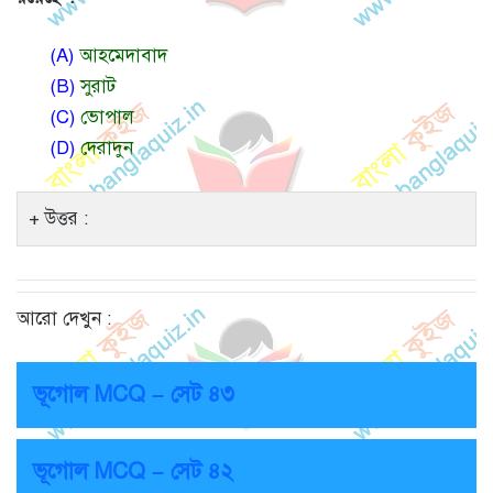
(A)
আহমেদাবাদ
(B)
সুরাট
(C)
ভোপাল
(D)
দেরাদুন
উত্তর :
আরো দেখুন :
ভূগোল MCQ – সেট ৪৩
ভূগোল MCQ – সেট ৪২