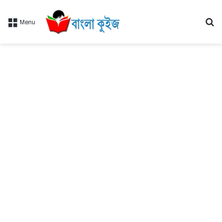
Se
Menu