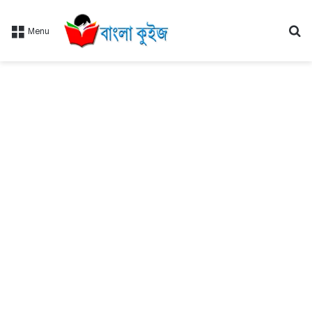
Se
Menu