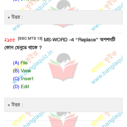
উত্তর :
[SSC MTS 13]
২১৫৫.
MS-WORD -এ “Replace” অপশনটি
কোন মেনুতে থাকে ?
(A)
File
(B)
View
(C)
Insert
(D)
Edit
উত্তর :