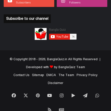
Subscribers
Followers
Subscribe to our channel
© Copyright 2018 - 2026, BanglaQuiz.in All Rights Reserved |
Developed with
by BanglaQuiz Team
Contact Us
Sitemap
DMCA
The Team
Privacy Policy
Disclaimer
Facebook
X
Pinterest
YouTube
Instagram
Google
Telegram
What
Play
RSS
Google