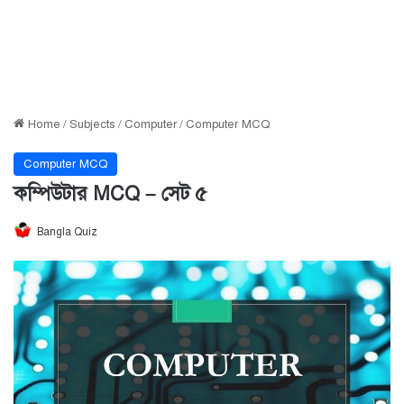
Home
/
Subjects
/
Computer
/
Computer MCQ
Computer MCQ
কম্পিউটার MCQ – সেট ৫
Bangla Quiz