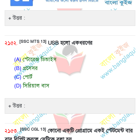
উত্তর :
[SSC MTS 13]
২১৫২.
USB হলো একধরণের
(A)
স্টোরেজ ডিভাইস
(B)
প্রসেসর
(C)
পোর্ট
(D)
সিরিয়াল বাস
উত্তর :
[SSC CGL 13]
২১৫৩.
কোনো একটি প্রোগ্রামে একই স্টেটমেন্ট বার
বার রিপিট করলে সেটিকে বলা হয়