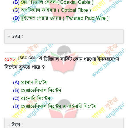
(B)
কোএক্সিয়াল কেবল ( Coaxial Cable )
(C)
অপটিক্যাল ফাইবার ( Optical Fibre )
(D)
টুইস্টেড পেয়ার ওয়্যার ( Twisted Paid Wire )
উত্তর :
[SSC CGL 13]
২১৫৮.
ডিজিটাল সার্কিট কোন ধরণের ইনফরমেশন
সিস্টেম বুঝতে পারে ?
(A)
রোমান সিস্টেম
(B)
হেক্সাডেসিমাল সিস্টেম
(C)
বাইনারি সিস্টেম
(D)
হেক্সাডেসিমাল সিস্টেম ও বাইনারি সিস্টেম
উত্তর :