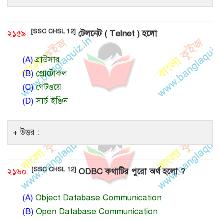
[SSC CHSL 12]
২১৫৯.
টেলনেট ( Telnet ) হলো
(A)
ব্রাউসার
(B)
প্রোটোকল
(C)
গেটওয়ে
(D)
সার্চ ইঞ্জিন
উত্তর :
[SSC CHSL 12]
২১৬০.
ODBC কথাটির পুরো অর্থ হলো ?
(A)
Object Database Communication
(B)
Open Database Communication