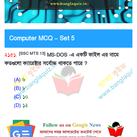
Computer MCQ – Set 5
[SSC MTS 13]
২১৫১.
MS-DOS -এ একটি ফাইল এর নামে
কতগুলো ক্যারেক্টার সর্বোচ্চ থাকতে পারে ?
(A)
৬
(B)
৮
(C)
১০
(D)
১২