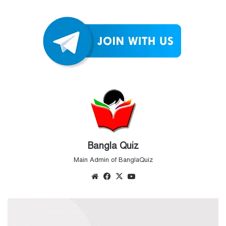
Bangla Quiz
Main Admin of BanglaQuiz
Website
Facebook
X
YouTube
ভারতের
শহর
ও