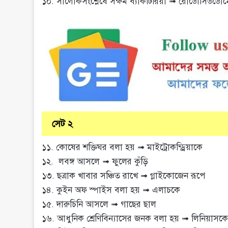
১০. সালোকসংশ্লেষে সক্ষম ব্যাকটিরিয়া ➟ রোডোসিউডো
সেট ২
১১. কোষের শক্তিঘর বলা হয় ➟ মাইট্রোকন্ড্রিয়াকে
১২. লবঙ্গ আসলে ➟ ফুলের কুঁড়ি
১৩. ছত্রাক খাবার সঞ্চিত রাখে ➟ গ্লাইকোজেন রূপে
১৪. কুইন অফ স্পাইস বলা হয় ➟ এলাচকে
১৫. দারুচিনি আসলে ➟ গাছের ছাল
১৬. আধুনিক শ্রেণিবিন্যাসের জনক বলা হয় ➟ লিনিয়াসক