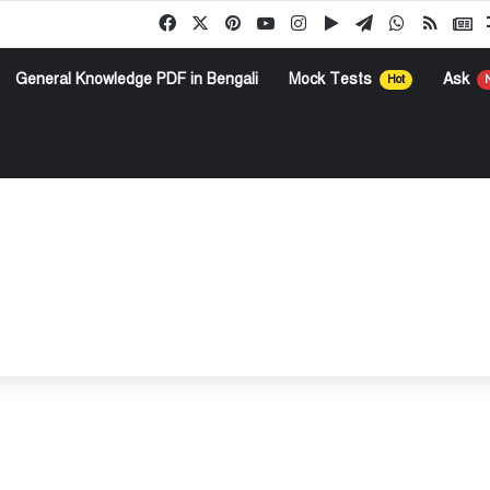
Facebook
X
Pinterest
YouTube
Instagram
Google Play
Telegram
WhatsApp
RSS
G
General Knowledge PDF in Bengali
Mock Tests
Ask
Hot