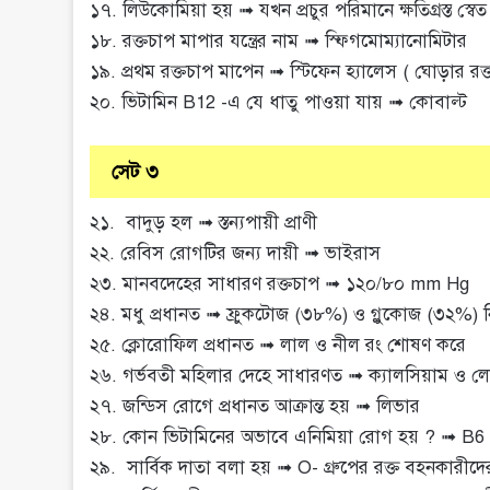
১৭. লিউকোমিয়া হয় ➟ যখন প্রচুর পরিমানে ক্ষতিগ্রস্ত স্বে
১৮. রক্তচাপ মাপার যন্ত্রের নাম ➟ স্ফিগমোম্যানোমিটার
১৯. প্রথম রক্তচাপ মাপেন ➟ স্টিফেন হ্যালেস ( ঘোড়ার রক
২০. ভিটামিন B12 -এ যে ধাতু পাওয়া যায় ➟ কোবাল্ট
সেট ৩
২১. বাদুড় হল ➟ স্তন্যপায়ী প্রাণী
২২. রেবিস রোগটির জন্য দায়ী ➟ ভাইরাস
২৩. মানবদেহের সাধারণ রক্তচাপ ➟ ১২০/৮০ mm Hg
২৪. মধু প্রধানত ➟ ফ্রুকটোজ (৩৮%) ও গ্লুকোজ (৩২%) ন
২৫. ক্লোরোফিল প্রধানত ➟ লাল ও নীল রং শোষণ করে
২৬. গর্ভবতী মহিলার দেহে সাধারণত ➟ ক্যালসিয়াম ও লো
২৭. জন্ডিস রোগে প্রধানত আক্রান্ত হয় ➟ লিভার
২৮. কোন ভিটামিনের অভাবে এনিমিয়া রোগ হয় ? ➟ B6
২৯. সার্বিক দাতা বলা হয় ➟ O- গ্রুপের রক্ত বহনকারীদে