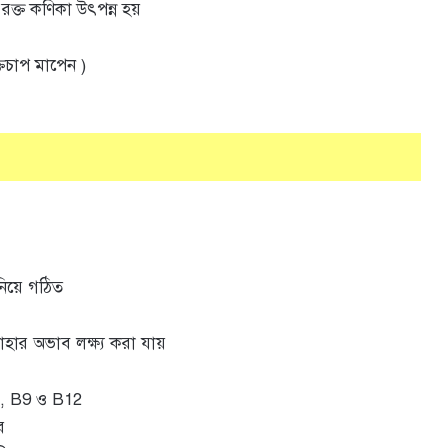
ত রক্ত কণিকা উৎপন্ন হয়
্তচাপ মাপেন )
িয়ে গঠিত
হার অভাব লক্ষ্য করা যায়
 , B9 ও B12
র