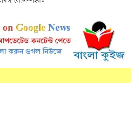
মোনাস, রোডোস্পাইরাম
ে