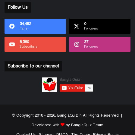
Follow Us
34,482
0
Fans
Followers
6,360
37
Subscribers
Followers
Subscribe to our channel
© Copyright 2018 - 2026, BanglaQuiz.in All Rights Reserved |
Developed with
by BanglaQuiz Team
Contact Us
Sitemap
DMCA
The Team
Privacy Policy