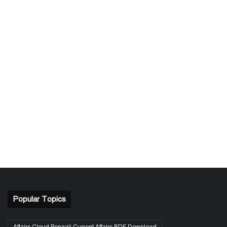
Popular Topics
Affairs Cloud Bengali Current Affairs PDF Download