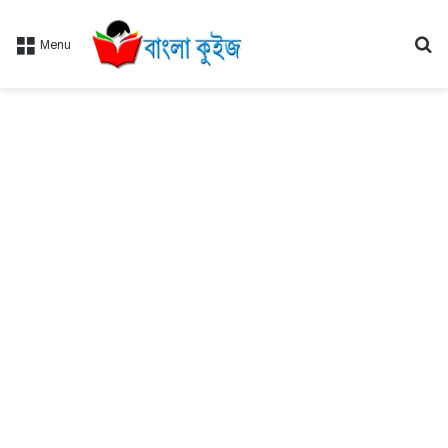
Se
Menu