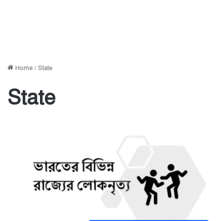
Home
/
State
State