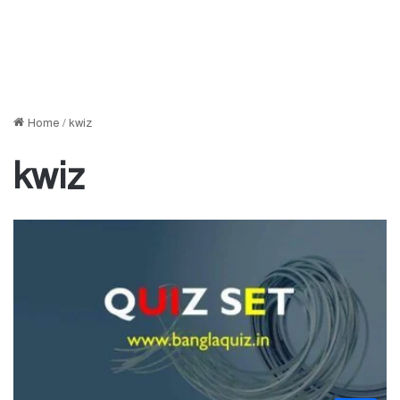
Home
/
kwiz
kwiz