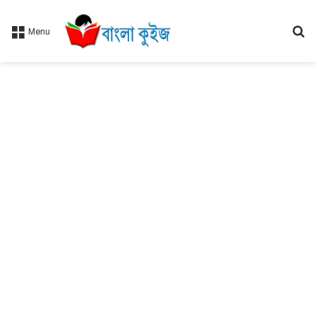
Se
Menu