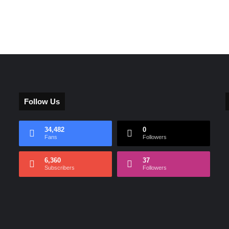
Follow Us
34,482
0
Fans
Followers
6,360
37
Subscribers
Followers