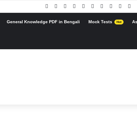
Facebook
X
Pinterest
YouTube
Instagram
Google Play
Telegram
WhatsApp
RSS
Go
General Knowledge PDF in Bengali
Mock Tests
A
Hot
h