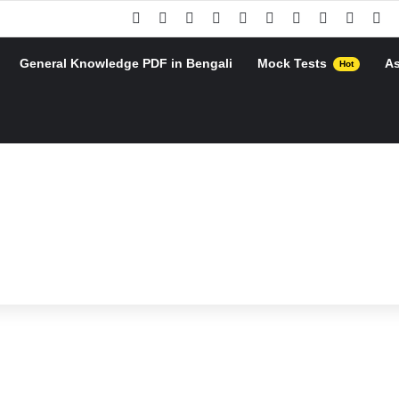
Facebook
X
Pinterest
YouTube
Instagram
Google Play
Telegram
WhatsApp
RSS
Go
General Knowledge PDF in Bengali
Mock Tests
A
Hot
h