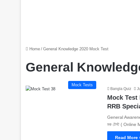
Home
/
General Knowledge 2020 Mock Test
General Knowledg
Mock Tests
Bangla Quiz
J
Mock Test No
RRB Speci
General Awarenes
মক টেস্ট ( Onlin
Read More 