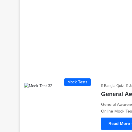
Mock Tests
Bangla Quiz
J
General Awar
General Awareness
Online Mock Tes
Read More 