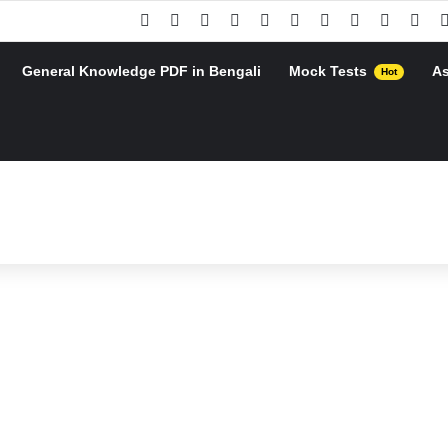
Facebook
X
Pinterest
YouTube
Instagram
Google Play
Telegram
WhatsApp
RSS
Goo
General Knowledge PDF in Bengali
Mock Tests
A
Hot
h