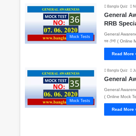
Bangla Quiz
N
General Awar
RRB Speci
General Awarenes
Mock Tests
মক টেস্ট ( Onlin
Read More 
Bangla Quiz
J
General Awar
General Awareness
( Online Mock T
Mock Tests
Read More 