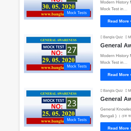
Modern History Mo
Mock Test in…
Mock Tests
Read More 
Bangla Quiz
M
General Awar
Modern History Mo
Mock Test in…
Mock Tests
Read More 
Bangla Quiz
M
General A
General Knowledge
Bengali ) । চেক 
Mock Tests
Read More 