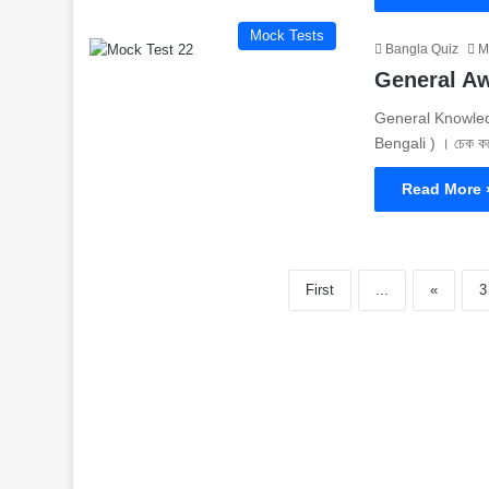
Mock Tests
Bangla Quiz
M
General A
General Knowledge
Bengali ) । চেক 
Read More 
First
...
«
3