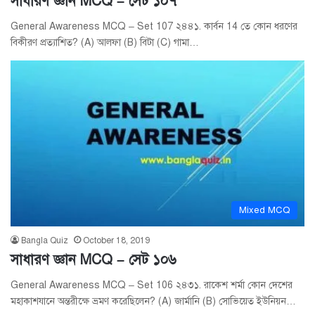
সাধারণ জ্ঞান MCQ – সেট ১০৭
General Awareness MCQ – Set 107 ২৪৪১. কার্বন 14 তে কোন ধরণের
বিকীরণ প্রত্যাশিত? (A) আলফা (B) বিটা (C) গামা…
Mixed MCQ
Bangla Quiz
October 18, 2019
সাধারণ জ্ঞান MCQ – সেট ১০৬
General Awareness MCQ – Set 106 ২৪৩১. রাকেশ শর্মা কোন দেশের
মহাকাশযানে অন্তরীক্ষে ভ্রমণ করেছিলেন? (A) জার্মানি (B) সোভিয়েত ইউনিয়ন…