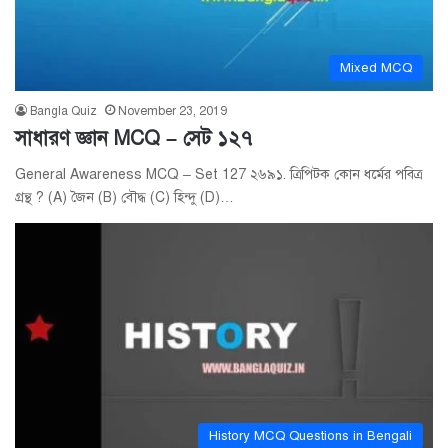
Mixed MCQ
Bangla Quiz
November 23, 2019
সাধারণ জ্ঞান MCQ – সেট ১২৭
General Awareness MCQ – Set 127 ২৬৯১. ত্রিপিটক কোন ধর্মের পবিত্র
গ্রন্থ ? (A) জৈন (B) বৌদ্ধ (C) হিন্দু (D)…
History MCQ Questions in Bengali