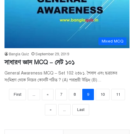
Mixed MCQ
Bangla Quiz
September 29, 2019
সাধারণ জ্ঞান MCQ – সেট ১০১
General Awareness MCQ – Set 102 ২৩৮১. শৈবাল এবং ছত্রাকের
সংমিশ্রণ থেকে নিচের কোনটি গঠিত ? (A) পরাশ্রয়ী উদ্ভিদ্ (B)…
First
...
«
7
8
9
10
11
»
...
Last