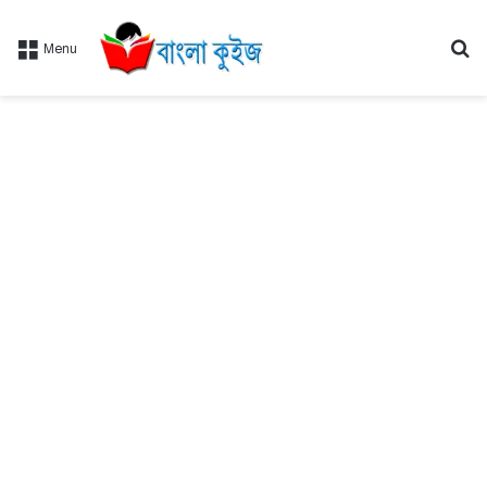
Se
Menu