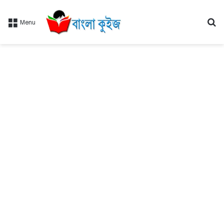
Se
Menu