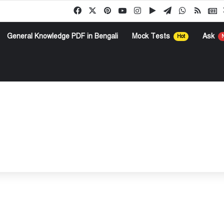
Facebook
X
Pinterest
YouTube
Instagram
Google Play
Telegram
WhatsApp
RSS
G
General Knowledge PDF in Bengali
Mock Tests
Ask
Hot