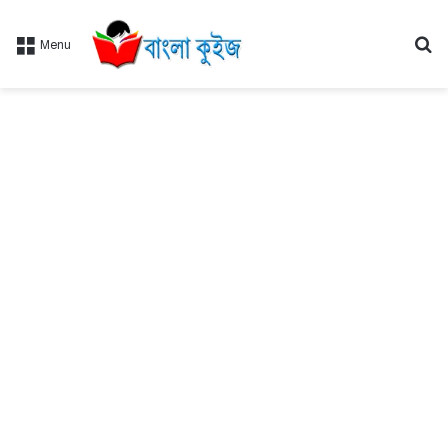
Se
Menu