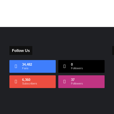
Follow Us
34,482
0
Fans
Followers
6,360
37
Subscribers
Followers