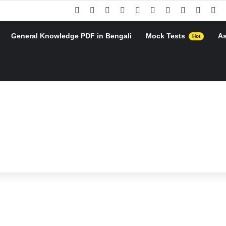
Facebook
X
Pinterest
YouTube
Instagram
Google Play
Telegram
WhatsApp
RSS
Go
General Knowledge PDF in Bengali
Mock Tests
A
Hot
h