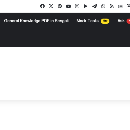
Facebook
X
Pinterest
YouTube
Instagram
Google Play
Telegram
WhatsApp
RSS
Go
General Knowledge PDF in Bengali
Mock Tests
Ask
Hot