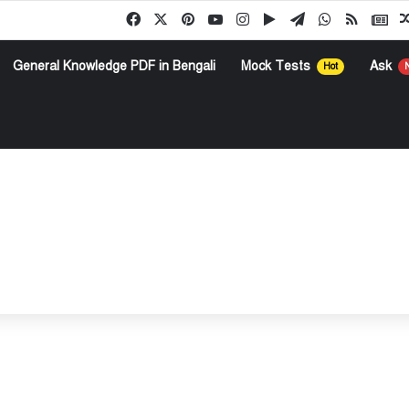
Facebook
X
Pinterest
YouTube
Instagram
Google Play
Telegram
WhatsApp
RSS
Go
General Knowledge PDF in Bengali
Mock Tests
Ask
Hot