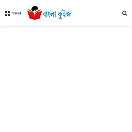
Se
Menu