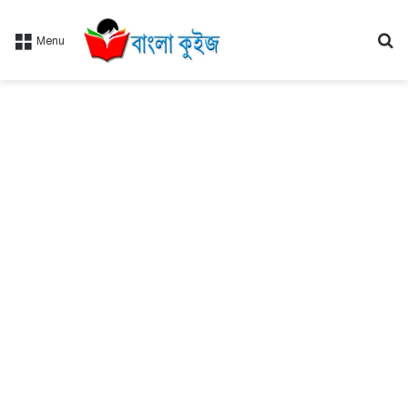
Se
Menu