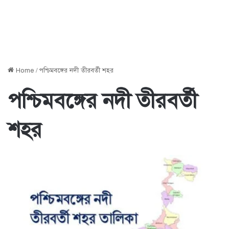
Home
/
পশ্চিমবঙ্গের নদী তীরবর্তী শহর
পশ্চিমবঙ্গের নদী তীরবর্তী
শহর