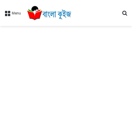
Se
Menu