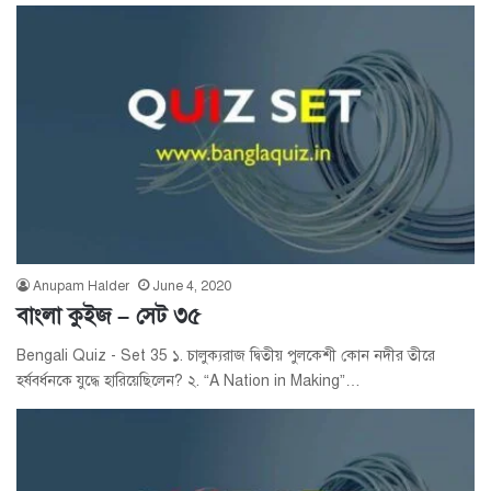
Anupam Halder
June 4, 2020
বাংলা কুইজ – সেট ৩৫
Bengali Quiz - Set 35 ১. চালুক্যরাজ দ্বিতীয় পুলকেশী কোন নদীর তীরে
হর্ষবর্ধনকে যুদ্ধে হারিয়েছিলেন? ২. “A Nation in Making”…