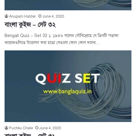
Anupam Halder
June 4, 2020
বাংলা কুইজ – সেট ৩২
Bengali Quiz – Set 32 ১. ১৯৪৬ সালের নৌবিদ্রোহে যে তিনটি পতাকা
জাহাজগুলিতে উত্তোলন করা হতো সেগুলো কোন কোন দলের…
Puchku Chele
June 4, 2020