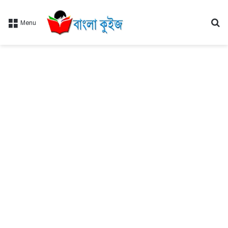
Se
Menu