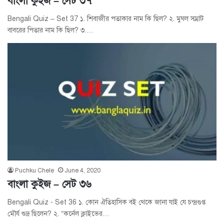
বাংলা কুইজ – সেট ৩৭
Bengali Quiz – Set 37 ১. শিবাজীর পতাকার নাম কি ছিল? ২. মুঘল সম্রাট
বাবরের পিতার নাম কি ছিল? ৩.…
Puchku Chele
June 4, 2020
বাংলা কুইজ – সেট ৩৬
Bengali Quiz - Set 36 ১. কোন ঐতিহাসিক বই থেকে জানা যাই যে চন্দ্রগুপ্ত
মৌর্য শুদ্র ছিলেন? ২. “কর্নেল ক্লাইভের…