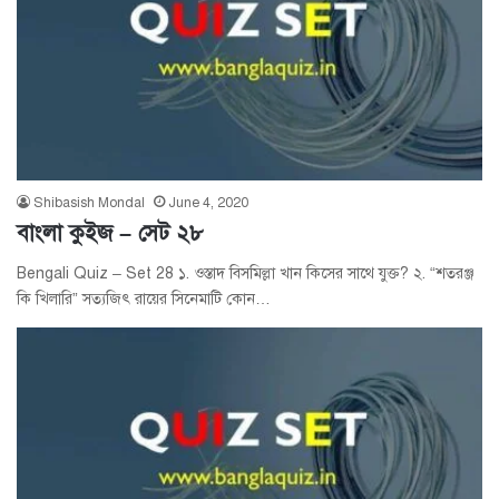
Shibasish Mondal
June 4, 2020
বাংলা কুইজ – সেট ২৮
Bengali Quiz – Set 28 ১. ওস্তাদ বিসমিল্লা খান কিসের সাথে যুক্ত? ২. “‎শতরঞ্জ
কি খিলারি” সত্যজিৎ রায়ের সিনেমাটি কোন…