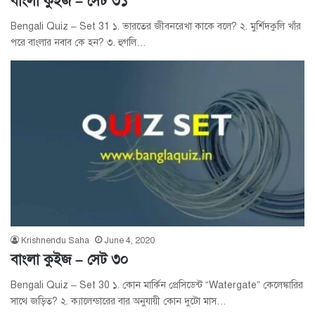
বাংলা কুইজ – সেট ৩১
Bengali Quiz – Set 31 ১. ভারতের জীবনরেখা কাকে বলে? ২. মুর্শিদকুলি খাঁর
পরে বাংলার নবাব কে হন? ৩. হুগলি…
Krishnendu Saha
June 4, 2020
বাংলা কুইজ – সেট ৩০
Bengali Quiz – Set 30 ১. কোন মার্কিন প্রেসিডেন্ট “Watergate” কেলেঙ্কারির
সাথে জড়িত? ২. ক্যালেন্ডারের বার অনুযায়ী কোন দুটো মাস…