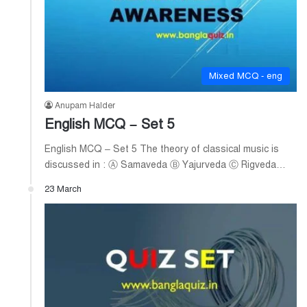
Mixed MCQ - eng
Anupam Halder
English MCQ – Set 5
English MCQ – Set 5 The theory of classical music is
discussed in : Ⓐ Samaveda Ⓑ Yajurveda Ⓒ Rigveda…
23 March