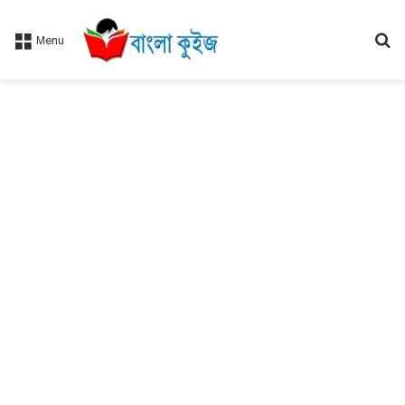
Se
Menu