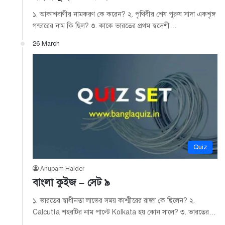
১. আকাশবাণীর নামকরণ কে করেন? ২. পৃথিবীর শেষ পুরুষ সাদা একশৃঙ্গ
গন্ডারের নাম কি ছিল? ৩. কাকে ভারতের প্রথম স্বদেশী…
26 March
Quiz
Anupam Halder
বাংলা কুইজ – সেট ৯
১. ভারতের স্বাধীনতা লাভের সময় কাশ্মীরের রাজা কে ছিলেন? ২.
Calcutta শহরটির নাম পাল্টে Kolkata হয় কোন সালে? ৩. ভারতের…