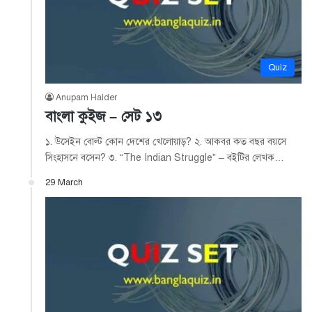
Quiz
Anupam Halder
বাংলা কুইজ – সেট ১৩
১. উসেইন বোল্ট কোন দেশের খেলোয়াড়? ২. আকবর কত বছর বয়সে
সিংহাসনে বসেন? ৩. “The Indian Struggle” – বইটির লেখক…
29 March