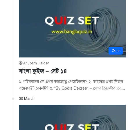
Quiz
Anupam Halder
বাংলা কুইজ – সেট ১৪
১. পচিমবঙ্গের কে প্রথম ভারতরত্ন পেয়েছিলেন? ২. ভারতের প্রথম নিজস্ব
ওয়েবসাইট কোনটি? ৩. “By God’s Decree” – কোন ক্রিকেটার এর…
30 March