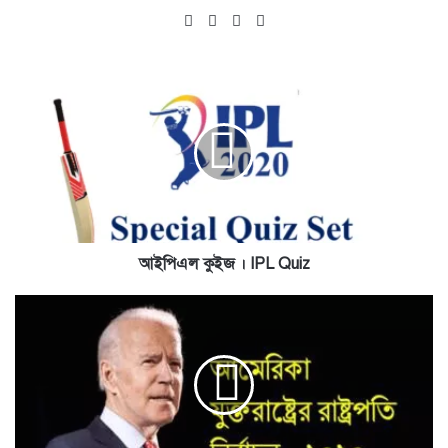
Website
Facebook
X
YouTube
আইপিএল
কুইজ
।
IPL
Quiz
আইপিএল কুইজ । IPL Quiz
আমেরিকা
যুক্তরাষ্ট্রের
রাষ্ট্রপতি
নির্বাচন
-২০২০