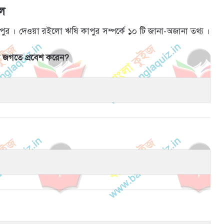
াল
াপুর । দেওয়া রইলো ঋষি কাপুর সম্পর্কে ১০ টি জানা-অজানা তথ্য ।
া জগতে প্রবেশ করেন?