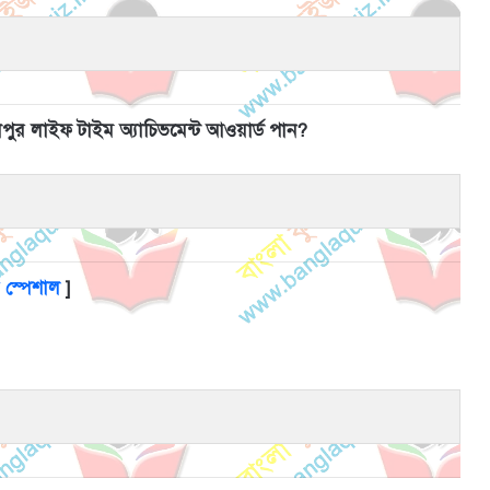
পুর লাইফ টাইম অ্যাচিভমেন্ট আওয়ার্ড পান?
 স্পেশাল
]