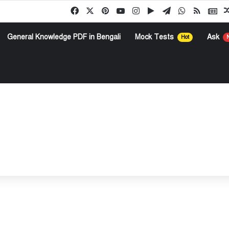
Facebook
X
Pinterest
YouTube
Instagram
Google Play
Telegram
WhatsApp
RSS
Go
General Knowledge PDF in Bengali
Mock Tests
Ask
Hot