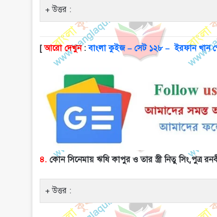
উত্তর :
[
আরো দেখুন
:
বাংলা কুইজ – সেট ১২৮ – ইরফান খান স
৪.
কোন সিনেমায় ঋষি কাপুর ও তার স্ত্রী নিতু সিং,পুত্র
উত্তর :