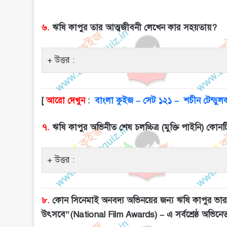
৬.
ঋষি কাপুর তার আত্মজীবনী লেখেন কার সহয়তায়?
উত্তর :
[
আরো দেখুন
:
বাংলা কুইজ – সেট ১২১ – শচীন টেন্ডুল
৭.
ঋষি কাপুর অভিনীত শেষ চলচ্চিত্র (মুক্তি পাইনি) কোনট
উত্তর :
৮.
কোন সিনেমাই অনবদ্য অভিনয়ের জন্য ঋষি কাপুর ভারতের সর
উৎসবে”(National Film Awards) – এ সর্বশ্রেষ্ঠ অভিনেতা