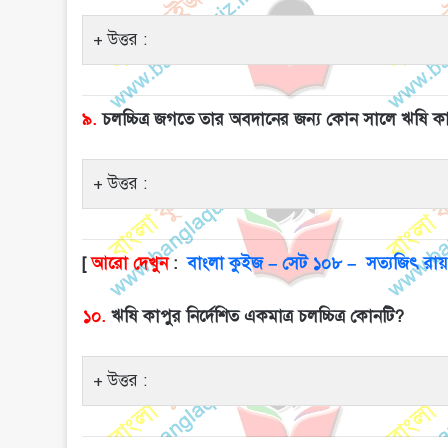
উত্তর :
৯.
চলচ্চিত্র জগতে তার অবদানের জন্য কোন সালে ঋষি কা
উত্তর :
[
আরো দেখুন
:
বাংলা কুইজ – সেট ১০৮ – সত্যজিৎ রায়
১০.
ঋষি কাপুর নির্দেশিত একমাত্র চলচ্চিত্র কোনটি?
উত্তর :