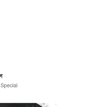
াল
 Special