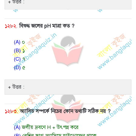
উত্তর :
১২৮২.
বিশুদ্ধ জলের pH মাত্রা কত ?
(A)
০
(B)
১
(C)
৭
(D)
৫
উত্তর :
১২৮৩.
অ্যাসিড সম্পর্কে নিচের কোন তথ্যটি সঠিক নয় ?
(A)
জলীয় দ্রবণে H + উৎপন্ন করে
(B)
বেশির ভাগ অ্যাসিডে হাইড্রোজেন থাকে