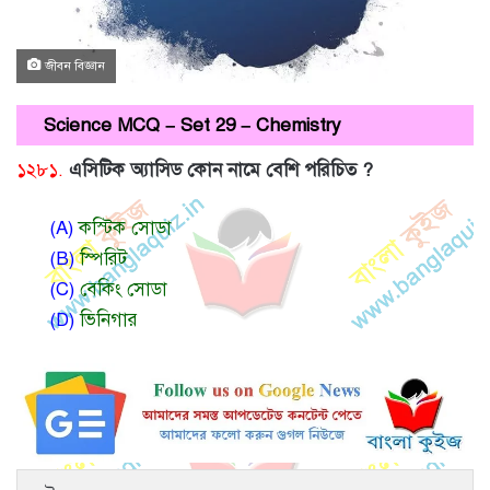
জীবন বিজ্ঞান
Science MCQ – Set 29 – Chemistry
১২৮১.
এসিটিক অ্যাসিড কোন নামে বেশি পরিচিত ?
(A)
কস্টিক সোডা
(B)
স্পিরিট
(C)
বেকিং সোডা
(D)
ভিনিগার