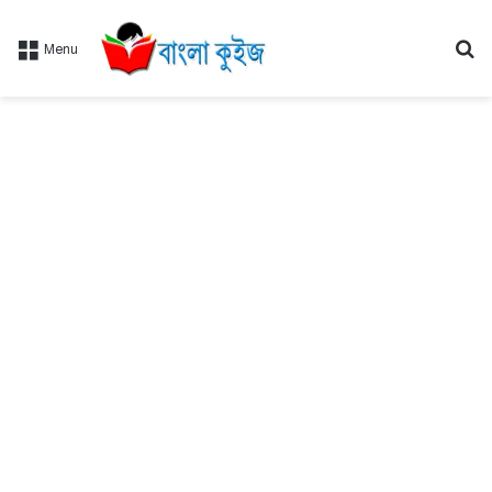
Se
Menu