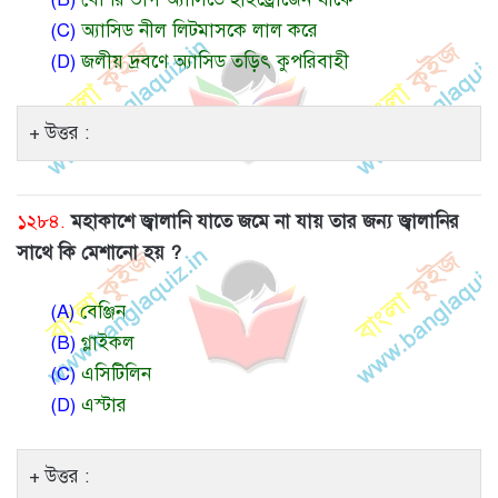
(C)
অ্যাসিড নীল লিটমাসকে লাল করে
(D)
জলীয় দ্রবণে অ্যাসিড তড়িৎ কুপরিবাহী
উত্তর :
১২৮৪.
মহাকাশে জ্বালানি যাতে জমে না যায় তার জন্য জ্বালানির
সাথে কি মেশানো হয় ?
(A)
বেঞ্জিন
(B)
গ্লাইকল
(C)
এসিটিলিন
(D)
এস্টার
উত্তর :