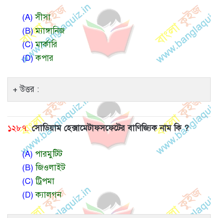
(A)
সীসা
(B)
ম্যাঙ্গানিজ
(C)
মার্কারি
(D)
কপার
উত্তর :
১২৮৭.
সোডিয়াম হেক্সামেটাফসফেটের বাণিজ্যিক নাম কি ?
(A)
পারমুটিট
(B)
জিওলাইট
(C)
ট্রিপমা
(D)
ক্যালগন