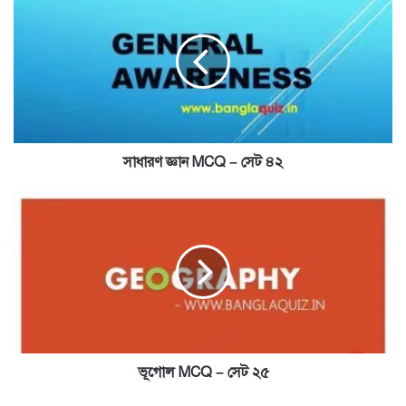
জ্ঞান
MCQ
–
সেট
৪২
সাধারণ জ্ঞান MCQ – সেট ৪২
ভূগোল
MCQ
–
সেট
২৫
ভূগোল MCQ – সেট ২৫