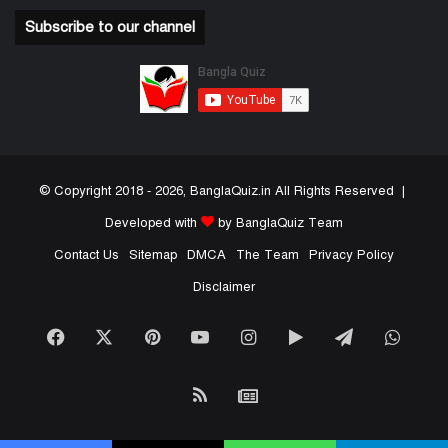
Subscribe to our channel
© Copyright 2018 - 2026, BanglaQuiz.in All Rights Reserved |
Developed with
by BanglaQuiz Team
Contact Us
Sitemap
DMCA
The Team
Privacy Policy
Disclaimer
Facebook
X
Pinterest
YouTube
Instagram
Google
Telegram
What
Play
RSS
Google
News