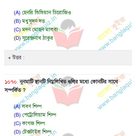
(A)
হেনরি ভিভিয়ান ডিরোজিও
(B)
মধুসূদন দত্ত
(C)
মদন মোহন মালব্য
(D)
সুরেন্দ্রনাথ ঠাকুর
উত্তর :
১০৭০.
নুনমাটি স্থানটি নিম্নলিখিত গুলির মধ্যে কোনটির সাথে
সম্পর্কিত ?
(A)
লবণ শিল্প
(B)
পেট্রোলিয়াম শিল্প
(C)
কাগজ শিল্প
(D)
টেক্সটাইল শিল্প