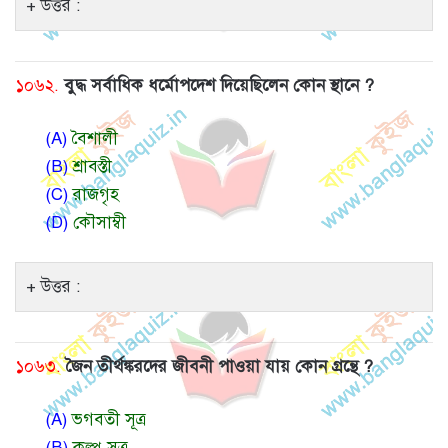
উত্তর :
১০৬২.
বুদ্ধ সর্বাধিক ধর্মোপদেশ দিয়েছিলেন কোন স্থানে ?
(A)
বৈশালী
(B)
শ্রাবস্তী
(C)
রাজগৃহ
(D)
কৌসাম্বী
উত্তর :
১০৬৩.
জৈন তীর্থঙ্করদের জীবনী পাওয়া যায় কোন গ্রন্থে ?
(A)
ভগবতী সূত্র
(B)
কল্প সূত্র