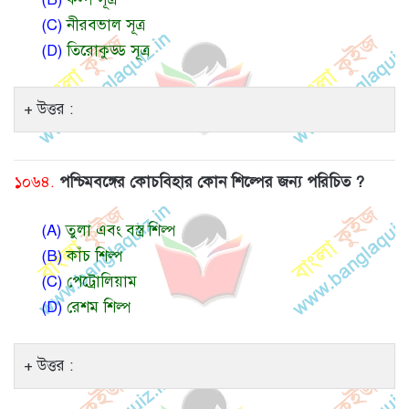
(C)
নীরবভাল সূত্র
(D)
তিরোকুড্ড সূত্র
উত্তর :
১০৬৪.
পশ্চিমবঙ্গের কোচবিহার কোন শিল্পের জন্য পরিচিত ?
(A)
তুলা এবং বস্ত্র শিল্প
(B)
কাঁচ শিল্প
(C)
পেট্রোলিয়াম
(D)
রেশম শিল্প
উত্তর :