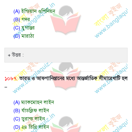
(A)
ইন্ডিয়ান ওপিনিয়ন
(B)
গদর
(C)
যুগান্তর
(D)
মারাঠা
উত্তর :
১০৬৭.
ভারত ও আফগানিস্তানের মধ্যে আন্তর্জাতিক সীমারেখাটি হল
–
(A)
ম্যাকমোহন লাইন
(B)
র্যাডক্লিফ লাইন
(C)
ডুরান্ড লাইন
(D)
২৪ ডিগ্রি লাইন