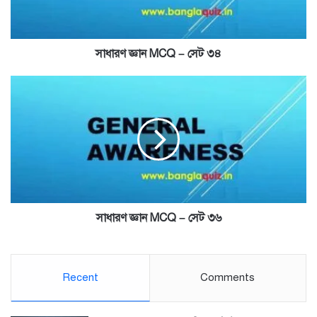
সাধারণ জ্ঞান MCQ – সেট ৩৪
সাধারণ
জ্ঞান
MCQ
–
সেট
৩৬
সাধারণ জ্ঞান MCQ – সেট ৩৬
Recent
Comments