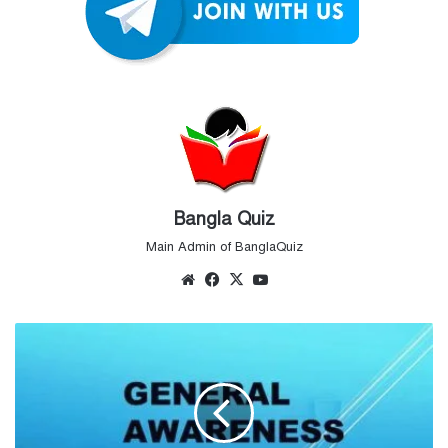
Bangla Quiz
Main Admin of BanglaQuiz
Website
Facebook
X
YouTube
সাধারণ
জ্ঞান
MCQ
–
সেট
৩৪