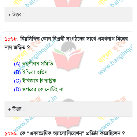
উত্তর :
১০৬৮.
নিম্নলিখিত কোন বিপ্লবী সংগঠনের সাথে প্রমথনাথ মিত্রের
নাম জড়িত ?
(A)
অনুশীলন সমিতি
(B)
ইন্ডিয়া হাউস
(C)
ইন্ডিয়ান রিপাব্লিক
(D)
ওপরের কোনোটিই না
উত্তর :
১০৬৯.
কে “একাডেমিক অ্যাসোসিয়েশন” প্রতিষ্ঠা করেছিলেন ?