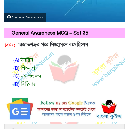
General Awareness
General Awareness MCQ – Set 35
১০৬১.
অজাতশত্রুর পরে সিংহাসনে বসেছিলেন –
(A)
উদয়িন
(B)
শিশুনাগ
(C)
মহাপদ্মনন্দ
(D)
বিম্বিসার