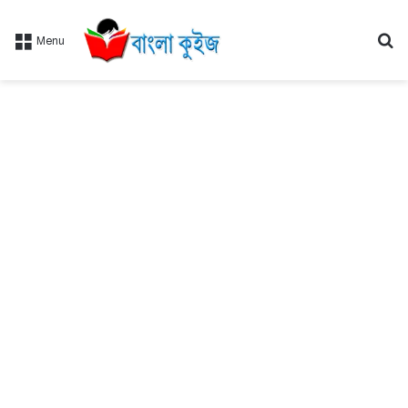
Se
Menu