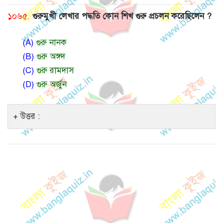
১০৬৫.
গুরুমুখী লেখার পদ্ধতি কোন শিখ গুরু প্রচলন করেছিলেন ?
(A)
গুরু নানক
(B)
গুরু অঙ্গদ
(C)
গুরু রামদাস
(D)
গুরু অর্জুন
উত্তর :