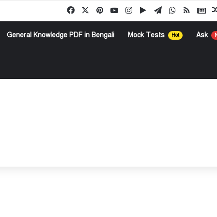
Facebook
X
Pinterest
YouTube
Instagram
Google Play
Telegram
WhatsApp
RSS
Go
General Knowledge PDF in Bengali
Mock Tests
Ask
Hot