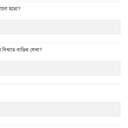
োঝানো হতো?
িখ্যাত ব্যক্তির লেখা?