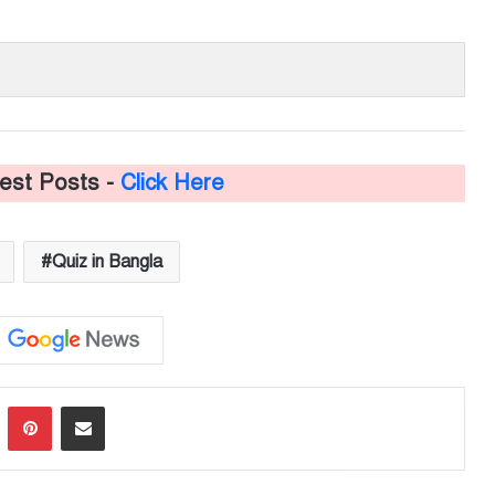
test Posts -
Click Here
Quiz in Bangla
LinkedIn
Pinterest
Share via Email