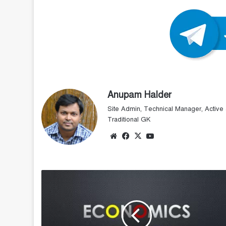
Anupam Halder
Site Admin, Technical Manager, Active a
Traditional GK
Website
Facebook
X
YouTube
অর্থনীতি
-
সেট
১