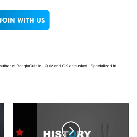
uthor of BanglaQuiz.in , Quiz and GK enthusiast , Specialized in
ইতিহাস
MCQ
-
সেট
১৪