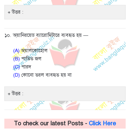
উত্তর :
১০. অ্য়ানিরয়েড ব্যারোমিটারে ব্যবহৃত হয় —
(A)
অ্য়ালকোহোল
(B)
পাতিত জল
(C)
পারদ
(D)
কোনো তরল ব্যবহৃত হয় না
উত্তর :
To check our latest Posts -
Click Here