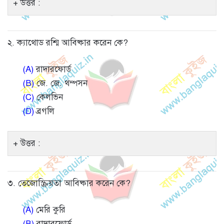
উত্তর :
২. ক্যাথোড রশ্মি আবিষ্কার করেন কে?
(A)
রাদারফোর্ড
(B)
জে. জে. থম্পসন
(C)
কেলভিন
(D)
ব্রগলি
উত্তর :
৩. তেজোস্ক্রিয়তা আবিষ্কার করেন কে?
(A)
মেরি কুরি
(B)
রাদারফোর্ড