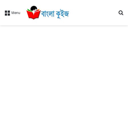
Se
Menu