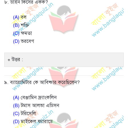
৮. ডাইন কিসের একক?
(A)
বল
(B)
শক্তি
(C)
ক্ষমতা
(D)
ভরবেগ
উত্তর :
৯. ব্যারোমিটার কে আবিষ্কার করেছিলেন?
(A)
বেঞ্জামিন ফ্র্যাংকলিন
(B)
টমাস আলভা এডিসন
(C)
টরিসেলি
(D)
মাইকেল ফ্যারাডে