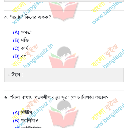
৫. “ওয়াট” কিসের একক?
(A)
ক্ষমতা
(B)
শক্তি
(C)
কার্য
(D)
বল
উত্তর :
৬. “বিনা বাধায় পতনশীল বস্তুর সূত্র” কে আবিষ্কার করেন?
(A)
নিউটন
(B)
গ্যালিলিও