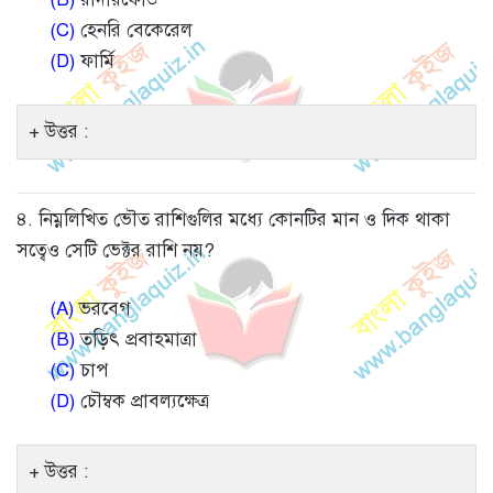
(C)
হেনরি বেকেরেল
(D)
ফার্মি
উত্তর :
৪. নিম্নলিখিত ভৌত রাশিগুলির মধ্যে কোনটির মান ও দিক থাকা
সত্বেও সেটি ভেক্টর রাশি নয়?
(A)
ভরবেগ
(B)
তড়িৎ প্রবাহমাত্রা
(C)
চাপ
(D)
চৌম্বক প্রাবল্যক্ষেত্র
উত্তর :